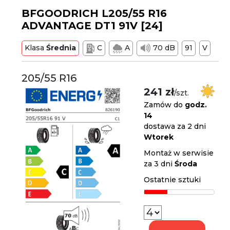
BFGOODRICH L205/55 R16
ADVANTAGE DT1 91V [24]
Klasa
Średnia
C
A
70 dB
91
V
205/55 R16
241 zł
/szt.
Zamów do
godz.
14
dostawa za 2 dni
Wtorek
Montaż w serwisie
za 3 dni
Środa
Ostatnie sztuki