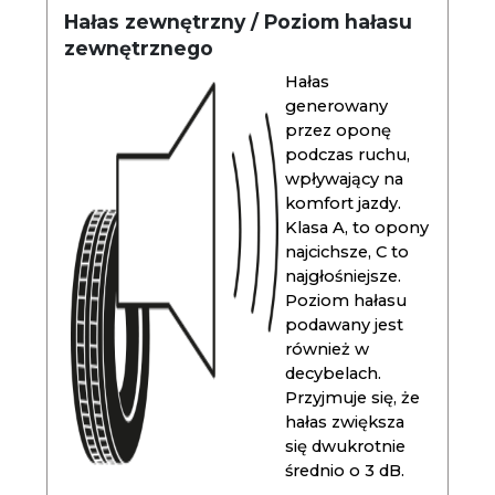
Hałas zewnętrzny / Poziom hałasu
zewnętrznego
Hałas
generowany
przez oponę
podczas ruchu,
wpływający na
komfort jazdy.
Klasa A, to opony
najcichsze, C to
najgłośniejsze.
Poziom hałasu
podawany jest
również w
decybelach.
Przyjmuje się, że
hałas zwiększa
się dwukrotnie
średnio o 3 dB.