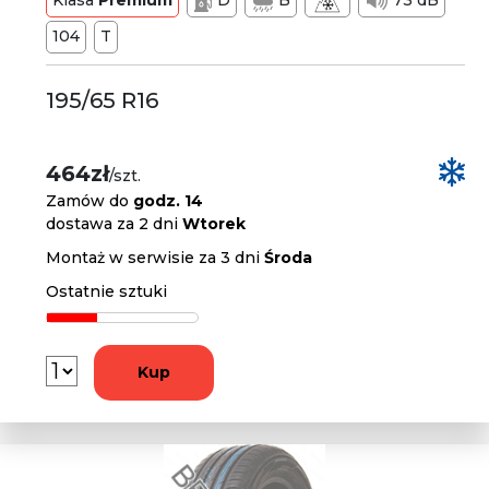
Klasa
Premium
D
B
73 dB
104
T
195/65 R16
464zł
/szt.
Zamów do
godz. 14
dostawa za 2 dni
Wtorek
Montaż w serwisie za 3 dni
Środa
Ostatnie sztuki
Kup