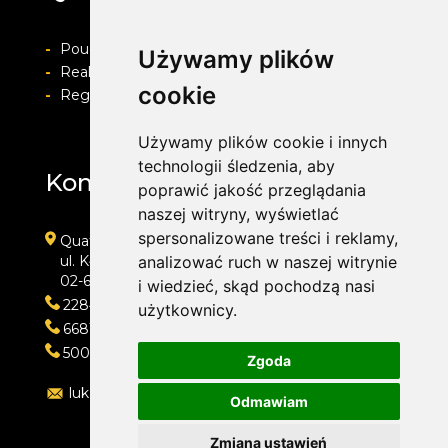
-
Pouczenie o prawie do odstapienia od umowy
Używamy plików
-
Realizacja zamówienia i formy płatności
cookie
-
Regulamin i Polityka prywatności
Używamy plików cookie i innych
technologii śledzenia, aby
Kontakt
poprawić jakość przeglądania
naszej witryny, wyświetlać
spersonalizowane treści i reklamy,
Quatro
ul. Kłobucka 11
analizować ruch w naszej witrynie
02-699 Warszawa
i wiedzieć, skąd pochodzą nasi
228473013
użytkownicy.
668118666
500202421
Zgoda
lukasz@quatro.warszawa.pl
Odmawiam
Zmiana ustawień