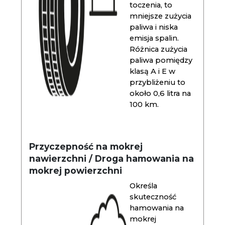
toczenia, to
mniejsze zużycia
paliwa i niska
emisja spalin.
Różnica zużycia
paliwa pomiędzy
klasą A i E w
przybliżeniu to
około 0,6 litra na
100 km.
Przyczepność na mokrej
nawierzchni / Droga hamowania na
mokrej powierzchni
Określa
skuteczność
hamowania na
mokrej