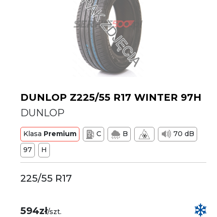
DUNLOP Z225/55 R17 WINTER 97H
DUNLOP
Klasa
Premium
C
B
70 dB
97
H
225/55 R17
594zł
/szt.