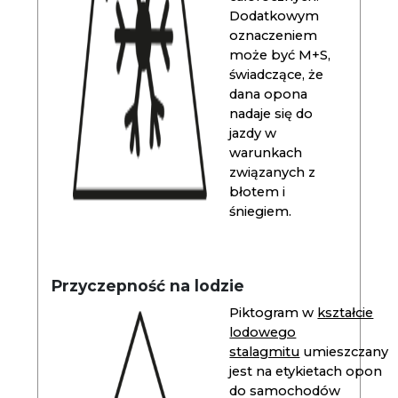
Dodatkowym
oznaczeniem
może być M+S,
świadczące, że
dana opona
nadaje się do
jazdy w
warunkach
związanych z
błotem i
śniegiem.
Przyczepność na lodzie
Piktogram w
kształcie
lodowego
stalagmitu
umieszczany
jest na etykietach opon
do samochodów