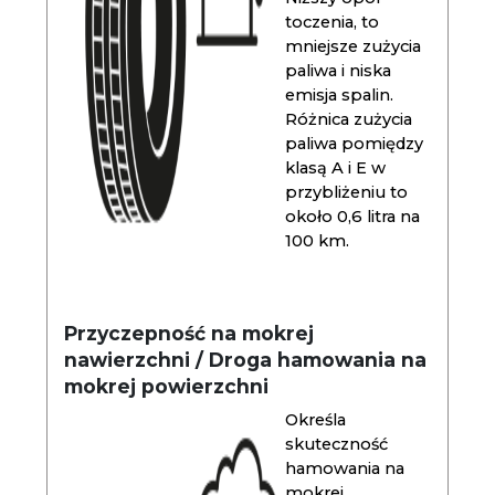
toczenia, to
mniejsze zużycia
paliwa i niska
emisja spalin.
Różnica zużycia
paliwa pomiędzy
klasą A i E w
przybliżeniu to
około 0,6 litra na
100 km.
Przyczepność na mokrej
nawierzchni / Droga hamowania na
mokrej powierzchni
Określa
skuteczność
hamowania na
mokrej