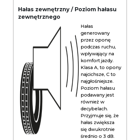
Hałas zewnętrzny / Poziom hałasu
zewnętrznego
Hałas
generowany
przez oponę
podczas ruchu,
wpływający na
komfort jazdy.
Klasa A, to opony
najcichsze, C to
najgłośniejsze.
Poziom hałasu
podawany jest
również w
decybelach.
Przyjmuje się, że
hałas zwiększa
się dwukrotnie
średnio o 3 dB.