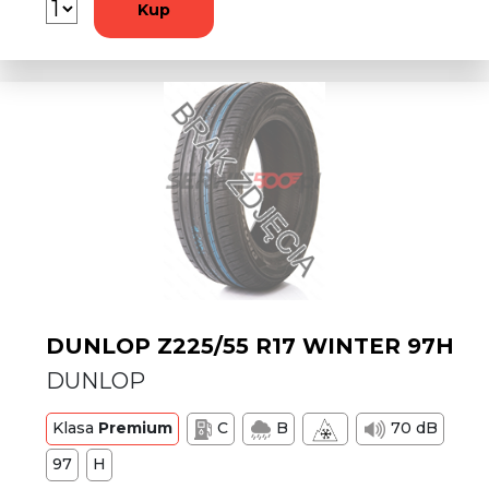
Kup
DUNLOP Z225/55 R17 WINTER 97H
DUNLOP
Klasa
Premium
C
B
70 dB
97
H