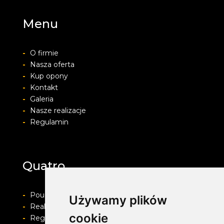
Menu
-
O firmie
-
Nasza oferta
-
Kup opony
-
Kontakt
-
Galeria
-
Nasze realizacje
-
Regulamin
Quatro
-
Pouczenie o prawie do odstapienia od umowy
Używamy plików
-
Realizacja zamówienia i formy płatności
cookie
-
Regulamin i Polityka prywatności