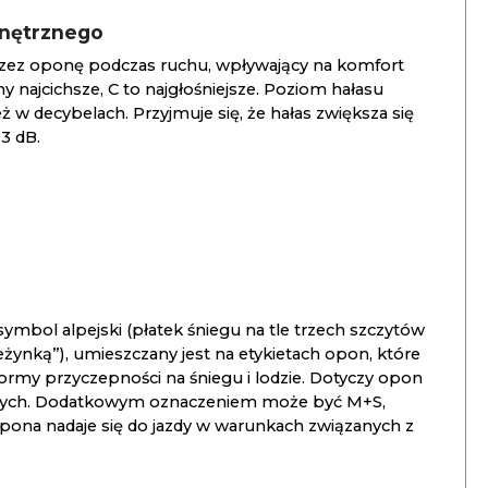
wnętrznego
zez oponę podczas ruchu, wpływający na komfort
ny najcichsze, C to najgłośniejsze. Poziom hałasu
 w decybelach. Przyjmuje się, że hałas zwiększa się
3 dB.
ymbol alpejski (płatek śniegu na tle trzech szczytów
ieżynką”), umieszczany jest na etykietach opon, które
ormy przyczepności na śniegu i lodzie. Dotyczy opon
znych. Dodatkowym oznaczeniem może być M+S,
opona nadaje się do jazdy w warunkach związanych z