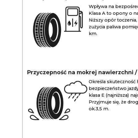
Wpływa na bezpośredn
Klasa A to opony o na
Niższy opór toczenia, 
zużycia paliwa pomiędz
km.
Przyczepność na mokrej nawierzchni 
Określa skuteczność 
bezpieczeństwo jazdy
klasa E (najniższa) na
Przyjmuje się, że dro
ok.3,5 m.