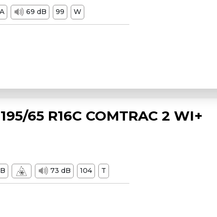
A
69 dB
99
W
195/65 R16C COMTRAC 2 WI+
B
73 dB
104
T