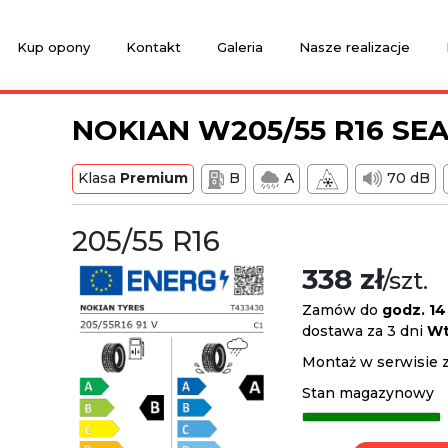
Kup opony
Kontakt
Galeria
Nasze realizacje
NOKIAN W205/55 R16 SE
Klasa
Premium
B
A
70 dB
205/55 R16
338 zł
/szt.
Zamów do
godz. 14
dostawa za 3 dni
Wt
Montaż w serwisie 
Stan magazynowy