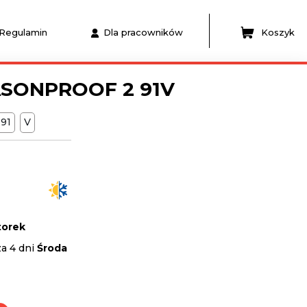
Regulamin
Dla pracowników
Koszyk
ASONPROOF 2 91V
91
V
orek
za 4 dni
Środa