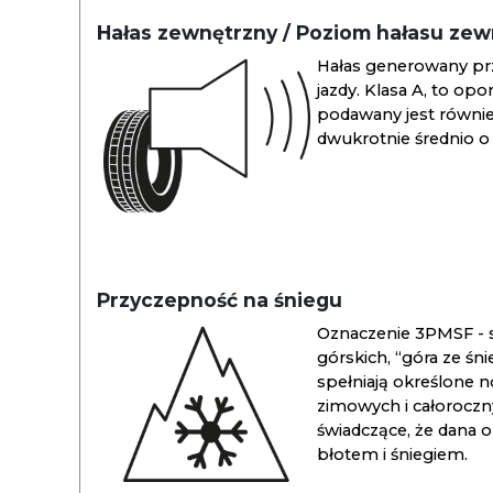
Hałas zewnętrzny / Poziom hałasu ze
Hałas generowany pr
jazdy. Klasa A, to opo
podawany jest również
dwukrotnie średnio o 
Przyczepność na śniegu
Oznaczenie 3PMSF - s
górskich, “góra ze śn
spełniają określone n
zimowych i całoroc
świadczące, że dana 
błotem i śniegiem.