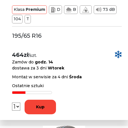
Klasa
Premium
D
B
73 dB
104
T
195/65 R16
464zł
/szt.
Zamów do
godz. 14
dostawa za 3 dni
Wtorek
Montaż w serwisie za 4 dni
Środa
Ostatnie sztuki
Kup