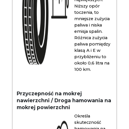
Niższy opór
toczenia, to
mniejsze zużycia
paliwa i niska
emisja spalin.
Różnica zużycia
paliwa pomiędzy
klasą A i E w
przybliżeniu to
około 0,6 litra na
100 km.
Przyczepność na mokrej
nawierzchni / Droga hamowania na
mokrej powierzchni
Określa
skuteczność
hamowania na