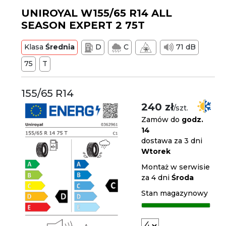
UNIROYAL W155/65 R14 ALL
SEASON EXPERT 2 75T
Klasa
Średnia
D
C
71 dB
75
T
155/65 R14
240 zł
/szt.
Zamów do
godz.
14
dostawa za 3 dni
Wtorek
Montaż w serwisie
za 4 dni
Środa
Stan magazynowy