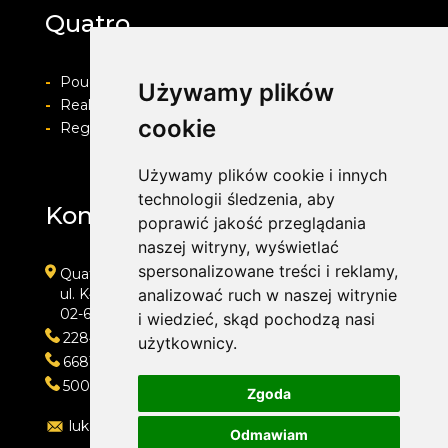
Quatro
-
Pouczenie o prawie do odstapienia od umowy
Używamy plików
-
Realizacja zamówienia i formy płatności
cookie
-
Regulamin i Polityka prywatności
Używamy plików cookie i innych
technologii śledzenia, aby
Kontakt
poprawić jakość przeglądania
naszej witryny, wyświetlać
spersonalizowane treści i reklamy,
Quatro
ul. Kłobucka 11
analizować ruch w naszej witrynie
02-699 Warszawa
i wiedzieć, skąd pochodzą nasi
228473013
użytkownicy.
668118666
500202421
Zgoda
lukasz@quatro.warszawa.pl
Odmawiam