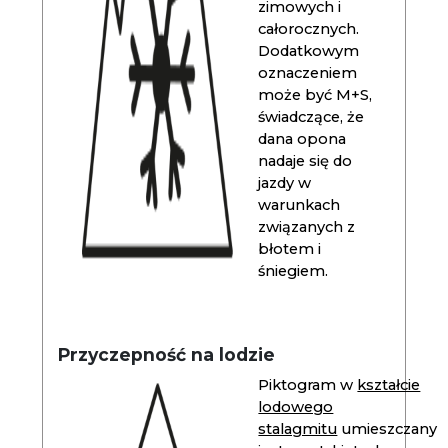
zimowych i
całorocznych.
Dodatkowym
oznaczeniem
może być M+S,
świadczące, że
dana opona
nadaje się do
jazdy w
warunkach
związanych z
błotem i
śniegiem.
Przyczepność na lodzie
Piktogram w
kształcie
lodowego
stalagmitu
umieszczany