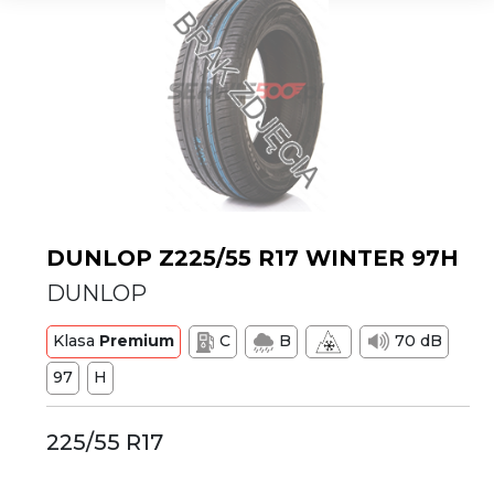
DUNLOP Z225/55 R17 WINTER 97H
DUNLOP
Klasa
Premium
C
B
70 dB
97
H
225/55 R17