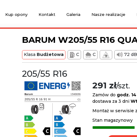
Kup opony
Kontakt
Galeria
Nasze realizacje
BARUM W205/55 R16 QUA
Klasa
Budżetowa
C
C
72 d
205/55 R16
291 zł
/szt.
Zamów do
godz. 14
dostawa za 3 dni
Wt
Montaż w serwisie 
Stan magazynowy