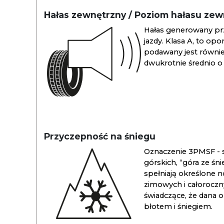
Hałas zewnętrzny / Poziom hałasu ze
Hałas generowany pr
jazdy. Klasa A, to opo
podawany jest również
dwukrotnie średnio o 
Przyczepność na śniegu
Oznaczenie 3PMSF - s
górskich, “góra ze śn
spełniają określone n
zimowych i całoroc
świadczące, że dana 
błotem i śniegiem.