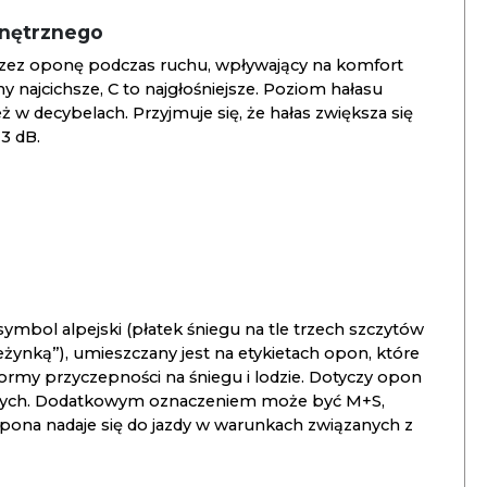
wnętrznego
zez oponę podczas ruchu, wpływający na komfort
ny najcichsze, C to najgłośniejsze. Poziom hałasu
 w decybelach. Przyjmuje się, że hałas zwiększa się
3 dB.
ymbol alpejski (płatek śniegu na tle trzech szczytów
ieżynką”), umieszczany jest na etykietach opon, które
ormy przyczepności na śniegu i lodzie. Dotyczy opon
znych. Dodatkowym oznaczeniem może być M+S,
opona nadaje się do jazdy w warunkach związanych z