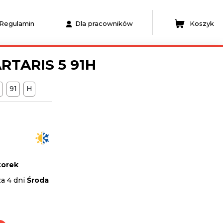
Regulamin
Dla pracowników
Koszyk
RTARIS 5 91H
B
91
H
orek
za 4 dni
Środa