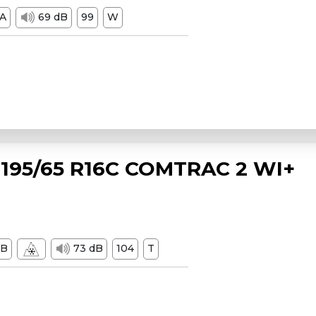
A
69 dB
99
W
195/65 R16C COMTRAC 2 WI+
B
73 dB
104
T