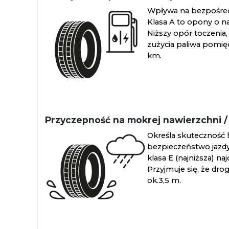
Wpływa na bezpośredn
Klasa A to opony o na
Niższy opór toczenia, 
zużycia paliwa pomiędz
km.
Przyczepność na mokrej nawierzchni 
Określa skuteczność 
bezpieczeństwo jazdy
klasa E (najniższa) na
Przyjmuje się, że dro
ok.3,5 m.