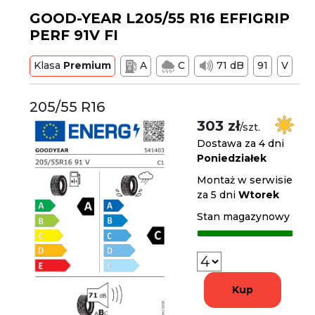
GOOD-YEAR L205/55 R16 EFFIGRIP
PERF 91V FI
Klasa
Premium
A
C
71 dB
91
V
205/55 R16
303 zł
/szt.
Dostawa za 4 dni
Poniedziałek
Montaż w serwisie
za 5 dni
Wtorek
Stan magazynowy
Kup