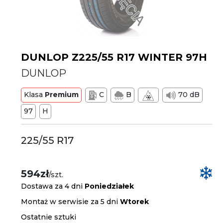
DUNLOP Z225/55 R17 WINTER 97H
DUNLOP
Klasa
Premium
C
B
70 dB
97
H
225/55 R17
594zł
/szt.
Dostawa za 4 dni
Poniedziałek
Montaż w serwisie za 5 dni
Wtorek
Ostatnie sztuki