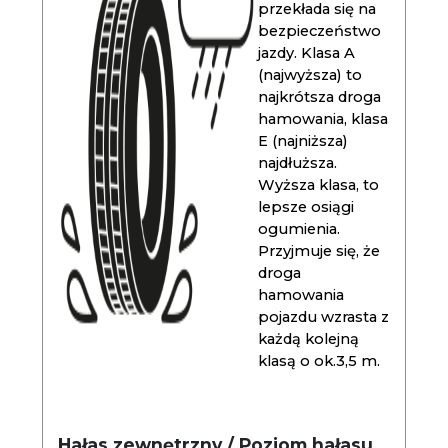
przekłada się na
bezpieczeństwo
jazdy. Klasa A
(najwyższa) to
najkrótsza droga
hamowania, klasa
E (najniższa)
najdłuższa.
Wyższa klasa, to
lepsze osiągi
ogumienia.
Przyjmuje się, że
droga
hamowania
pojazdu wzrasta z
każdą kolejną
klasą o ok.3,5 m.
Hałas zewnętrzny / Poziom hałasu