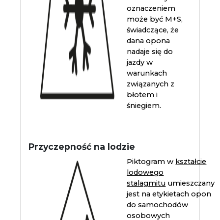
oznaczeniem
może być M+S,
świadczące, że
dana opona
nadaje się do
jazdy w
warunkach
związanych z
błotem i
śniegiem.
Przyczepność na lodzie
Piktogram w
kształcie
lodowego
stalagmitu
umieszczany
jest na etykietach opon
do samochodów
osobowych