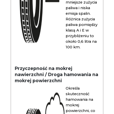
mniejsze zużycia
paliwa i niska
emisja spalin.
Różnica zużycia
paliwa pomiędzy
klasą A i E w
przybliżeniu to
około 0,6 litra na
100 km.
Przyczepność na mokrej
nawierzchni / Droga hamowania na
mokrej powierzchni
Określa
skuteczność
hamowania na
mokrej
powierzchni, co