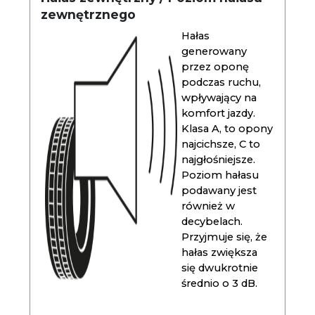
zewnętrznego
Hałas
generowany
przez oponę
podczas ruchu,
wpływający na
komfort jazdy.
Klasa A, to opony
najcichsze, C to
najgłośniejsze.
Poziom hałasu
podawany jest
również w
decybelach.
Przyjmuje się, że
hałas zwiększa
się dwukrotnie
średnio o 3 dB.