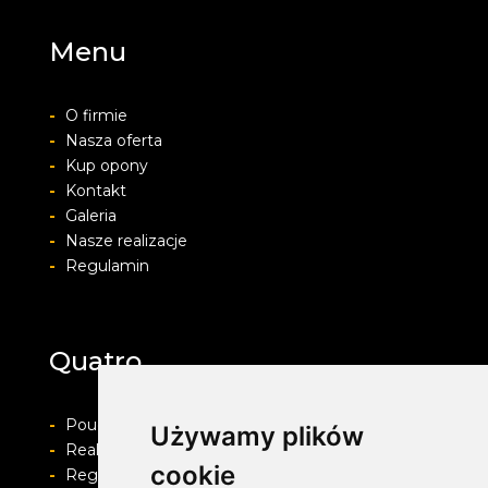
Menu
-
O firmie
-
Nasza oferta
-
Kup opony
-
Kontakt
-
Galeria
-
Nasze realizacje
-
Regulamin
Quatro
-
Pouczenie o prawie do odstapienia od umowy
Używamy plików
-
Realizacja zamówienia i formy płatności
cookie
-
Regulamin i Polityka prywatności