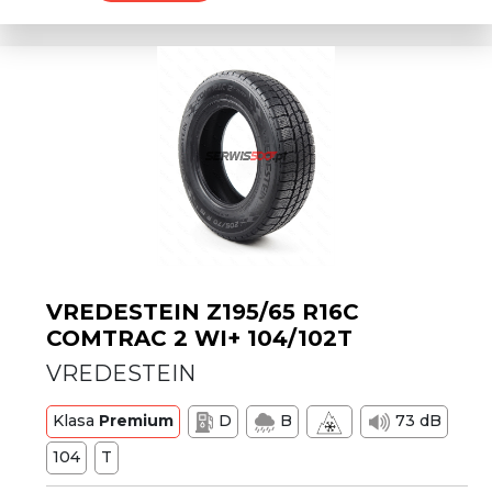
VREDESTEIN Z195/65 R16C
COMTRAC 2 WI+ 104/102T
VREDESTEIN
Klasa
Premium
D
B
73 dB
104
T