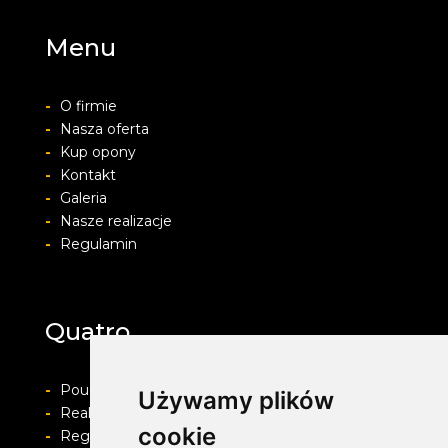
Menu
-
O firmie
-
Nasza oferta
-
Kup opony
-
Kontakt
-
Galeria
-
Nasze realizacje
-
Regulamin
Quatro
-
Pouczenie o prawie do odstapienia od umowy
Używamy plików
-
Realizacja zamówienia i formy płatności
cookie
-
Regulamin i Polityka prywatności