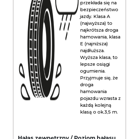
przekłada się na
bezpieczeństwo
jazdy. Klasa A
(najwyższa) to
najkrótsza droga
hamowania, klasa
E (najniższa)
najdłuższa.
Wyższa klasa, to
lepsze osiągi
ogumienia.
Przyjmuje się, że
droga
hamowania
pojazdu wzrasta z
każdą kolejną
klasą o ok.3,5 m.
Hałas zewnętrzny / Poziom hałasu