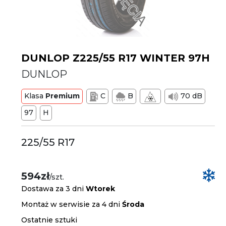
DUNLOP Z225/55 R17 WINTER 97H
DUNLOP
Klasa
Premium
C
B
70 dB
97
H
225/55 R17
594zł
/szt.
Dostawa za 3 dni
Wtorek
Montaż w serwisie za 4 dni
Środa
Ostatnie sztuki