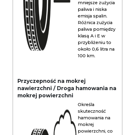
mniejsze zużycia
paliwa i niska
emisja spalin.
Różnica zużycia
paliwa pomiędzy
klasą A i E w
przybliżeniu to
około 0,6 litra na
100 km.
Przyczepność na mokrej
nawierzchni / Droga hamowania na
mokrej powierzchni
Określa
skuteczność
hamowania na
mokrej
powierzchni, co