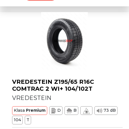
VREDESTEIN Z195/65 R16C
COMTRAC 2 WI+ 104/102T
VREDESTEIN
Klasa
Premium
D
B
73 dB
104
T