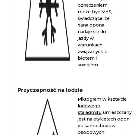
oznaczeniem
może być M+S,
świadczące, że
dana opona
nadaje się do
jazdy w
warunkach
związanych z
błotem i
śniegiem.
Przyczepność na lodzie
Piktogram w
kształcie
lodowego
stalagmitu
umieszczany
jest na etykietach opon
do samochodów
osobowych