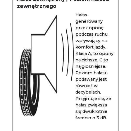
zewnętrznego
Hałas
generowany
przez oponę
podczas ruchu,
wpływający na
komfort jazdy.
Klasa A, to opony
najcichsze, C to
najgłośniejsze.
Poziom hałasu
podawany jest
również w
decybelach.
Przyjmuje się, że
hałas zwiększa
się dwukrotnie
średnio o 3 dB.