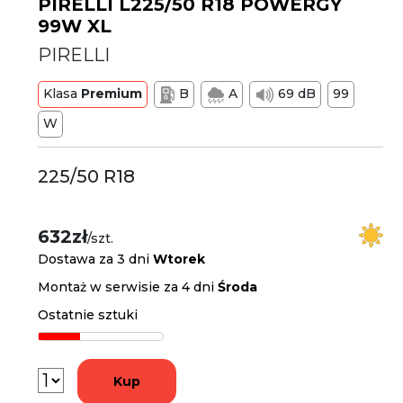
PIRELLI L225/50 R18 POWERGY
99W XL
PIRELLI
Klasa
Premium
B
A
69 dB
99
W
225/50 R18
632zł
/szt.
Dostawa za 3 dni
Wtorek
Montaż w serwisie za 4 dni
Środa
Ostatnie sztuki
Kup