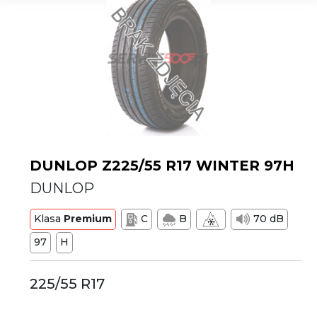
DUNLOP Z225/55 R17 WINTER 97H
DUNLOP
Klasa
Premium
C
B
70 dB
97
H
225/55 R17