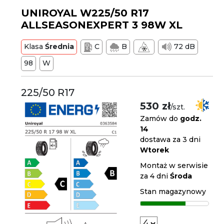
UNIROYAL W225/50 R17
ALLSEASONEXPERT 3 98W XL
Klasa
Średnia
C
B
72 dB
98
W
225/50 R17
530 zł
/szt.
Zamów do
godz.
14
dostawa za 3 dni
Wtorek
Montaż w serwisie
za 4 dni
Środa
Stan magazynowy