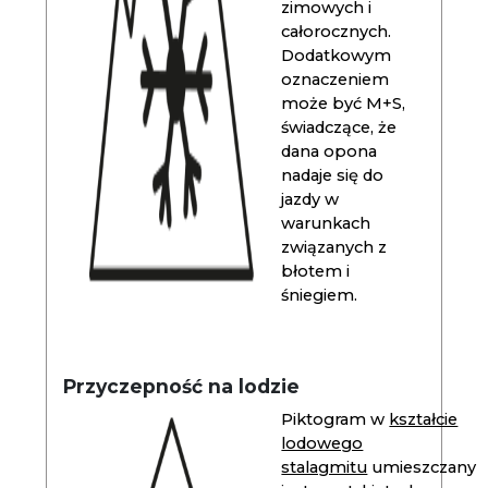
zimowych i
całorocznych.
Dodatkowym
oznaczeniem
może być M+S,
świadczące, że
dana opona
nadaje się do
jazdy w
warunkach
związanych z
błotem i
śniegiem.
Przyczepność na lodzie
Piktogram w
kształcie
lodowego
stalagmitu
umieszczany