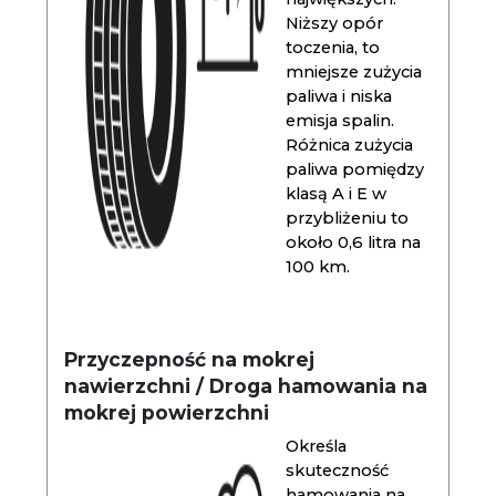
Niższy opór
toczenia, to
mniejsze zużycia
paliwa i niska
emisja spalin.
Różnica zużycia
paliwa pomiędzy
klasą A i E w
przybliżeniu to
około 0,6 litra na
100 km.
Przyczepność na mokrej
nawierzchni / Droga hamowania na
mokrej powierzchni
Określa
skuteczność
hamowania na