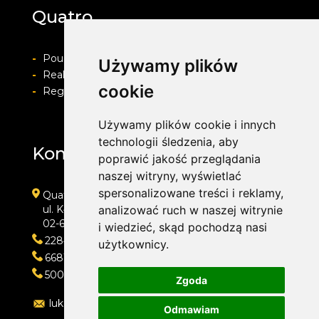
Quatro
-
Pouczenie o prawie do odstapienia od umowy
Używamy plików
-
Realizacja zamówienia i formy płatności
cookie
-
Regulamin i Polityka prywatności
Używamy plików cookie i innych
technologii śledzenia, aby
Kontakt
poprawić jakość przeglądania
naszej witryny, wyświetlać
spersonalizowane treści i reklamy,
Quatro
ul. Kłobucka 11
analizować ruch w naszej witrynie
02-699 Warszawa
i wiedzieć, skąd pochodzą nasi
228473013
użytkownicy.
668118666
500202421
Zgoda
lukasz@quatro.warszawa.pl
Odmawiam