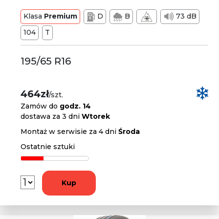
Klasa
Premium
D
B
73 dB
104
T
195/65 R16
464zł
/szt.
Zamów do
godz. 14
dostawa za 3 dni
Wtorek
Montaż w serwisie za 4 dni
Środa
Ostatnie sztuki
Kup