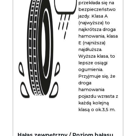
przekłada się na
bezpieczeństwo
jazdy. Klasa A
(najwyższa) to
najkrótsza droga
hamowania, klasa
E (najniższa)
najdłuższa.
Wyższa klasa, to
lepsze osiągi
ogumienia.
Przyjmuje się, że
droga
hamowania
pojazdu wzrasta z
każdą kolejną
klasą o ok.3,5 m.
Hałas zewnętrzny / Poziom hałasu