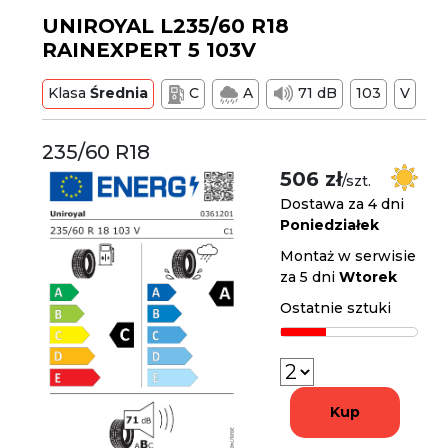
UNIROYAL L235/60 R18
RAINEXPERT 5 103V
Klasa
Średnia
C
A
71 dB
103
V
235/60 R18
506 zł
/szt.
Dostawa za 4 dni
Poniedziałek
Montaż w serwisie
za 5 dni
Wtorek
Ostatnie sztuki
Kup