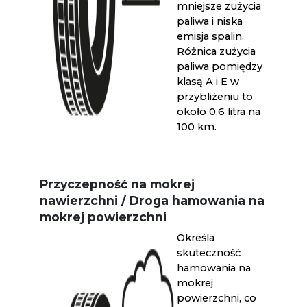
mniejsze zużycia
paliwa i niska
emisja spalin.
Różnica zużycia
paliwa pomiędzy
klasą A i E w
przybliżeniu to
około 0,6 litra na
100 km.
Przyczepność na mokrej
nawierzchni / Droga hamowania na
mokrej powierzchni
Określa
skuteczność
hamowania na
mokrej
powierzchni, co