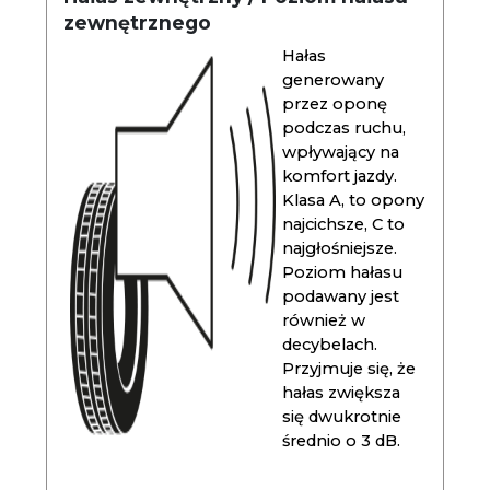
zewnętrznego
Hałas
generowany
przez oponę
podczas ruchu,
wpływający na
komfort jazdy.
Klasa A, to opony
najcichsze, C to
najgłośniejsze.
Poziom hałasu
podawany jest
również w
decybelach.
Przyjmuje się, że
hałas zwiększa
się dwukrotnie
średnio o 3 dB.