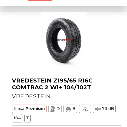
VREDESTEIN Z195/65 R16C
COMTRAC 2 WI+ 104/102T
VREDESTEIN
Klasa
Premium
D
B
73 dB
104
T