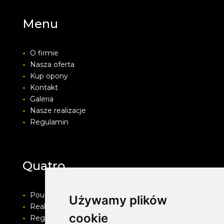
Menu
-
O firmie
-
Nasza oferta
-
Kup opony
-
Kontakt
-
Galeria
-
Nasze realizacje
-
Regulamin
Quatro
-
Pouczenie o prawie do odstapienia od umowy
Używamy plików
-
Realizacja zamówienia i formy płatności
cookie
-
Regulamin i Polityka prywatności