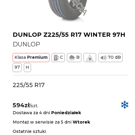
DUNLOP Z225/55 R17 WINTER 97H
DUNLOP
Klasa
Premium
C
B
70 dB
97
H
225/55 R17
594zł
/szt.
Dostawa za 4 dni
Poniedziałek
Montaż w serwisie za 5 dni
Wtorek
Ostatnie sztuki