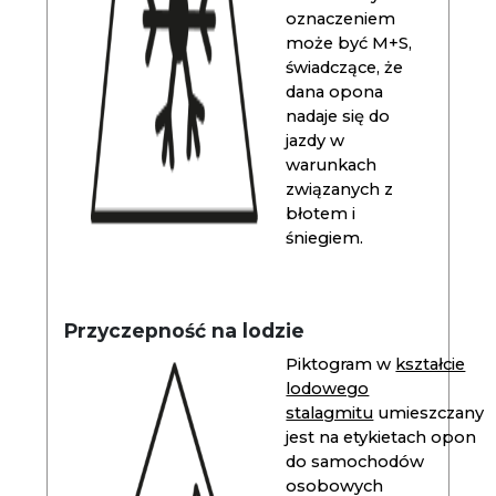
oznaczeniem
może być M+S,
świadczące, że
dana opona
nadaje się do
jazdy w
warunkach
związanych z
błotem i
śniegiem.
Przyczepność na lodzie
Piktogram w
kształcie
lodowego
stalagmitu
umieszczany
jest na etykietach opon
do samochodów
osobowych