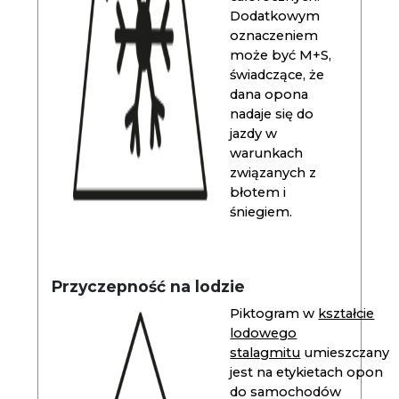
Dodatkowym
oznaczeniem
może być M+S,
świadczące, że
dana opona
nadaje się do
jazdy w
warunkach
związanych z
błotem i
śniegiem.
Przyczepność na lodzie
Piktogram w
kształcie
lodowego
stalagmitu
umieszczany
jest na etykietach opon
do samochodów