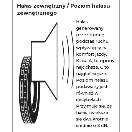
Hałas zewnętrzny / Poziom hałasu
zewnętrznego
Hałas
generowany
przez oponę
podczas ruchu,
wpływający na
komfort jazdy.
Klasa A, to opony
najcichsze, C to
najgłośniejsze.
Poziom hałasu
podawany jest
również w
decybelach.
Przyjmuje się, że
hałas zwiększa
się dwukrotnie
średnio o 3 dB.