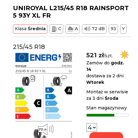
UNIROYAL L215/45 R18 RAINSPORT
5 93Y XL FR
Klasa
Średnia
C
A
72 dB
93
Y
215/45 R18
521 zł
/szt.
Zamów do
godz.
14
dostawa za 2 dni
Wtorek
Montaż w serwisie
za 3 dni
Środa
Stan magazynowy