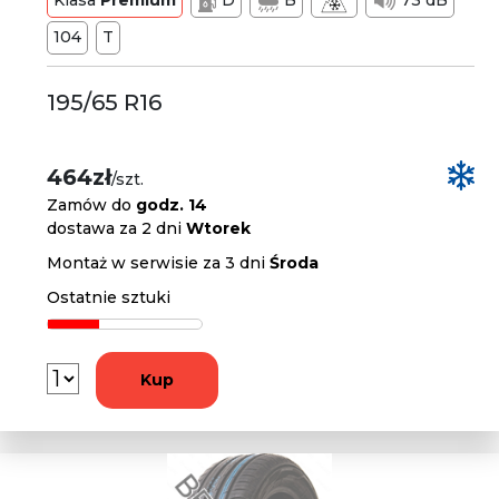
Klasa
Premium
D
B
73 dB
104
T
195/65 R16
464zł
/szt.
Zamów do
godz. 14
dostawa za 2 dni
Wtorek
Montaż w serwisie za 3 dni
Środa
Ostatnie sztuki
Kup