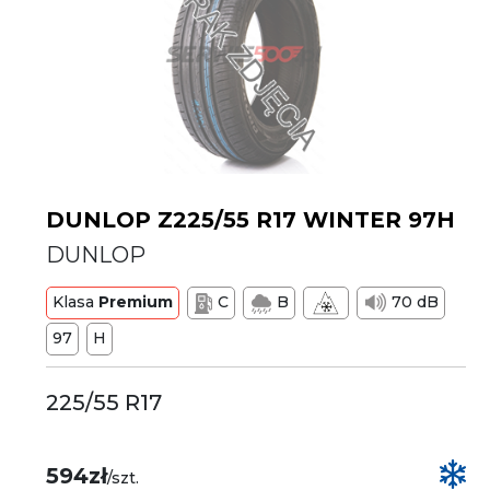
DUNLOP Z225/55 R17 WINTER 97H
DUNLOP
Klasa
Premium
C
B
70 dB
97
H
225/55 R17
594zł
/szt.