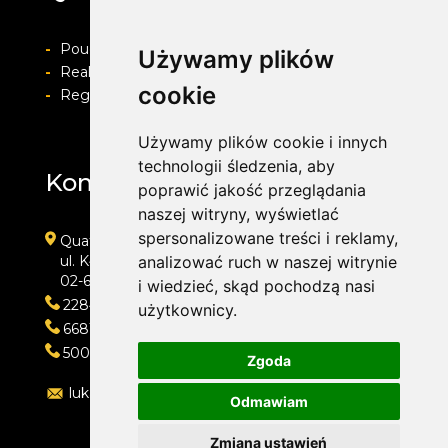
-
Pouczenie o prawie do odstapienia od umowy
Używamy plików
-
Realizacja zamówienia i formy płatności
cookie
-
Regulamin i Polityka prywatności
Używamy plików cookie i innych
technologii śledzenia, aby
Kontakt
poprawić jakość przeglądania
naszej witryny, wyświetlać
spersonalizowane treści i reklamy,
Quatro
ul. Kłobucka 11
analizować ruch w naszej witrynie
02-699 Warszawa
i wiedzieć, skąd pochodzą nasi
228473013
użytkownicy.
668118666
500202421
Zgoda
lukasz@quatro.warszawa.pl
Odmawiam
Zmiana ustawień