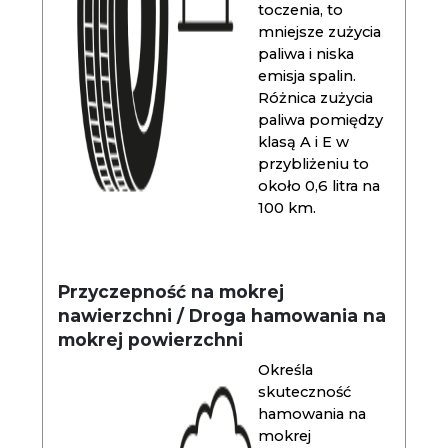
toczenia, to
mniejsze zużycia
paliwa i niska
emisja spalin.
Różnica zużycia
paliwa pomiędzy
klasą A i E w
przybliżeniu to
około 0,6 litra na
100 km.
Przyczepność na mokrej
nawierzchni / Droga hamowania na
mokrej powierzchni
Określa
skuteczność
hamowania na
mokrej