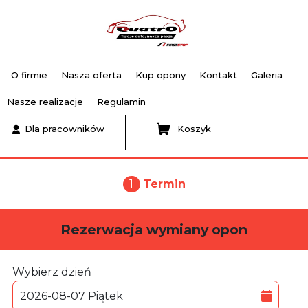
O firmie
Nasza oferta
Kup opony
Kontakt
Galeria
Nasze realizacje
Regulamin
Dla pracowników
Koszyk
1
Termin
Rezerwacja wymiany opon
Wybierz dzień