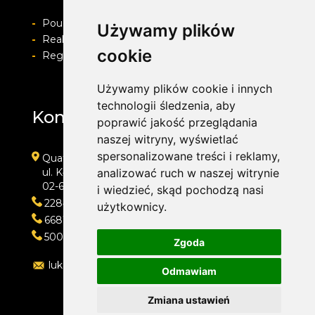
-
Pouczenie o prawie do odstapienia od umowy
Używamy plików
-
Realizacja zamówienia i formy płatności
cookie
-
Regulamin i Polityka prywatności
Używamy plików cookie i innych
technologii śledzenia, aby
Kontakt
poprawić jakość przeglądania
naszej witryny, wyświetlać
spersonalizowane treści i reklamy,
Quatro
ul. Kłobucka 11
analizować ruch w naszej witrynie
02-699 Warszawa
i wiedzieć, skąd pochodzą nasi
228473013
użytkownicy.
668118666
500202421
Zgoda
lukasz@quatro.warszawa.pl
Odmawiam
Zmiana ustawień