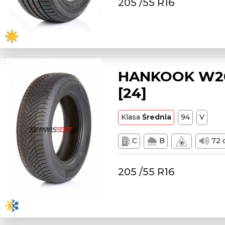
205 /55 R16
HANKOOK W205
[24]
Klasa
Średnia
94
V
C
B
72 
205 /55 R16