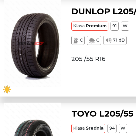
DUNLOP L205/
Klasa
Premium
91
W
C
C
71 dB
205 /55 R16
TOYO L205/55
Klasa
Średnia
94
W