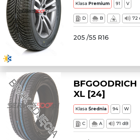
Klasa
Premium
91
V
D
B
72 
205 /55 R16
BFGOODRICH 
XL [24]
Klasa
Średnia
94
W
C
A
71 dB