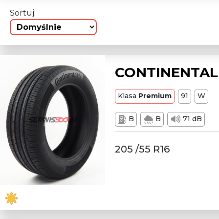
Sortuj:
CONTINENTAL L
Klasa
Premium
91
W
B
B
71 dB
205 /55 R16