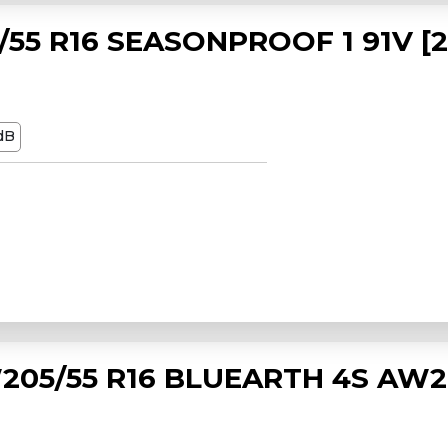
55 R16 SEASONPROOF 1 91V [2
dB
05/55 R16 BLUEARTH 4S AW21