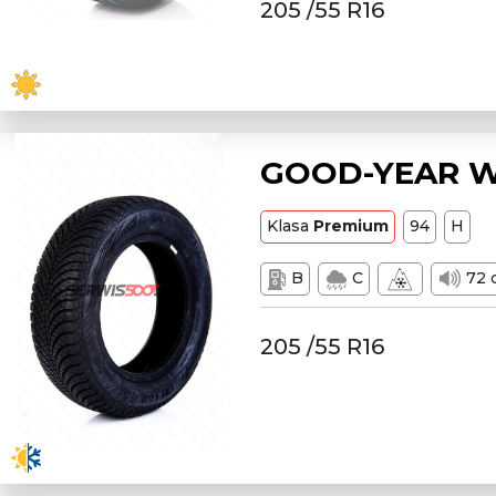
205 /55 R16
GOOD-YEAR W2
Klasa
Premium
94
H
B
C
72 
205 /55 R16