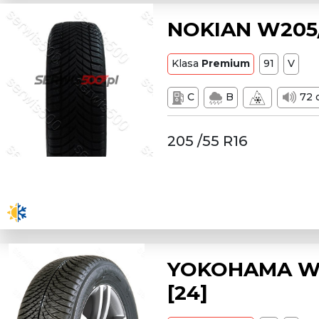
NOKIAN W205/
Klasa
Premium
91
V
C
B
72 
205 /55 R16
YOKOHAMA W2
[24]