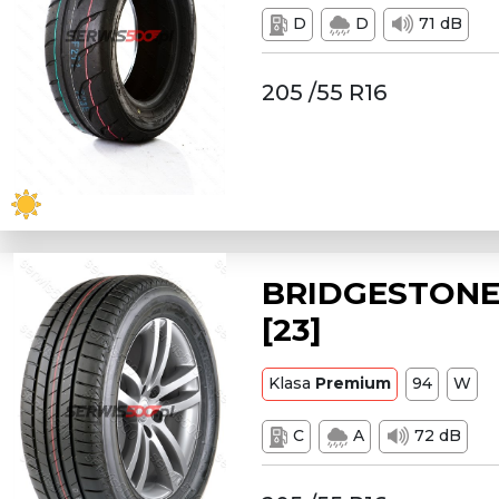
D
D
71 dB
205 /55 R16
BRIDGESTONE 
[23]
Klasa
Premium
94
W
C
A
72 dB