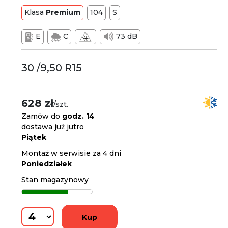
Klasa
Premium
104
S
E
C
73 dB
30 /9,50 R15
628 zł
/szt.
Zamów do
godz. 14
dostawa już jutro
Piątek
Montaż w serwisie za 4 dni
Poniedziałek
Stan magazynowy
Kup