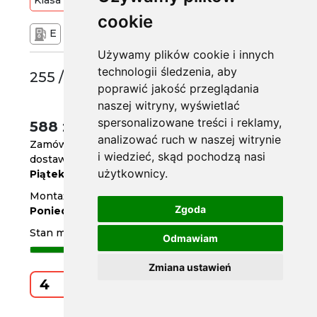
Klasa
Premium
109
T
cookie
E
C
72 dB
Używamy plików cookie i innych
technologii śledzenia, aby
255 /70 R16
poprawić jakość przeglądania
naszej witryny, wyświetlać
spersonalizowane treści i reklamy,
588 zł
/szt.
analizować ruch w naszej witrynie
Zamów do
godz. 14
i wiedzieć, skąd pochodzą nasi
dostawa już jutro
użytkownicy.
Piątek
Montaż w serwisie za 4 dni
Zgoda
Poniedziałek
Stan magazynowy
Odmawiam
Zmiana ustawień
Kup