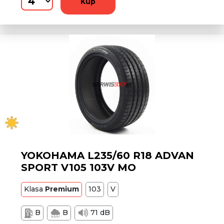
Kup
YOKOHAMA L235/60 R18 ADVAN
SPORT V105 103V MO
Klasa
Premium
103
V
B
B
71 dB