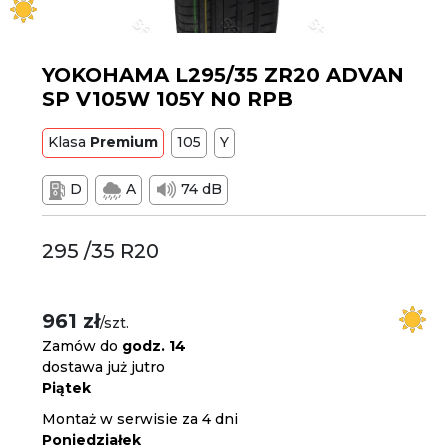
YOKOHAMA L295/35 ZR20 ADVAN
SP V105W 105Y N0 RPB
Klasa
Premium
105
Y
D
A
74 dB
295 /35 R20
961 zł
/szt.
Zamów do
godz. 14
dostawa już jutro
Piątek
Montaż w serwisie za 4 dni
Poniedziałek