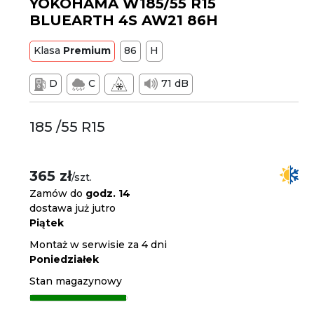
YOKOHAMA W185/55 R15
BLUEARTH 4S AW21 86H
Klasa
Premium
86
H
D
C
71 dB
185 /55 R15
365 zł
/szt.
Zamów do
godz. 14
dostawa już jutro
Piątek
Montaż w serwisie za 4 dni
Poniedziałek
Stan magazynowy