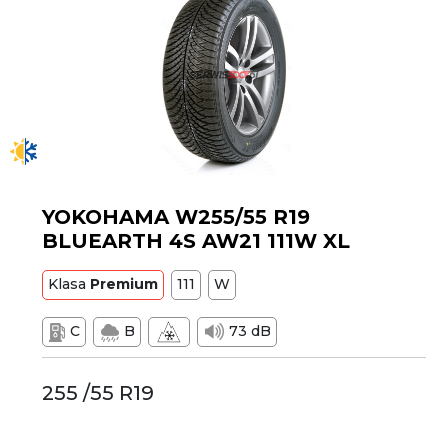
YOKOHAMA W255/55 R19
BLUEARTH 4S AW21 111W XL
Klasa
Premium
111
W
C
B
73 dB
255 /55 R19