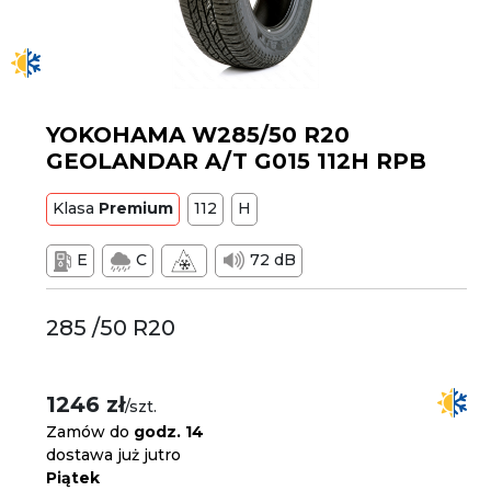
YOKOHAMA W285/50 R20
GEOLANDAR A/T G015 112H RPB
Klasa
Premium
112
H
E
C
72 dB
285 /50 R20
1246 zł
/szt.
Zamów do
godz. 14
dostawa już jutro
Piątek