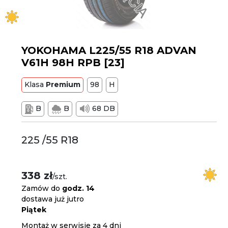
YOKOHAMA L225/55 R18 ADVAN
V61H 98H RPB [23]
Klasa
Premium
98
H
B
B
68 DB
225 /55 R18
338 zł
/szt.
Zamów do
godz. 14
dostawa już jutro
Piątek
Montaż w serwisie za 4 dni