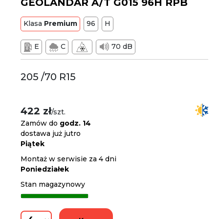
GEOLANDAR A/T G015 96H RPB
Klasa
Premium
96
H
E
C
70 dB
205 /70 R15
422 zł
/szt.
Zamów do
godz. 14
dostawa już jutro
Piątek
Montaż w serwisie za 4 dni
Poniedziałek
Stan magazynowy