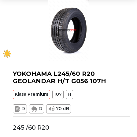
YOKOHAMA L245/60 R20
GEOLANDAR H/T G056 107H
Klasa
Premium
107
H
D
D
70 dB
245 /60 R20