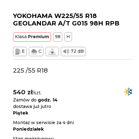
YOKOHAMA W225/55 R18
GEOLANDAR A/T G015 98H RPB
Klasa
Premium
98
H
E
C
72 dB
225 /55 R18
540 zł
/szt.
Zamów do
godz. 14
dostawa już jutro
Piątek
Montaż w serwisie za 4 dni
Poniedziałek
Stan magazynowy