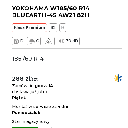
YOKOHAMA W185/60 R14
BLUEARTH-4S AW21 82H
Klasa
Premium
82
H
D
C
70 dB
185 /60 R14
288 zł
/szt.
Zamów do
godz. 14
dostawa już jutro
Piątek
Montaż w serwisie za 4 dni
Poniedziałek
Stan magazynowy