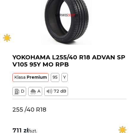
YOKOHAMA L255/40 R18 ADVAN SP
V105 95Y MO RPB
Klasa
Premium
95
Y
D
A
72 dB
255 /40 R18
711 zł
/szt.