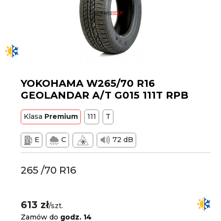
YOKOHAMA W265/70 R16
GEOLANDAR A/T G015 111T RPB
Klasa
Premium
111
T
E
C
72 dB
265 /70 R16
613 zł
/szt.
Zamów do
godz. 14