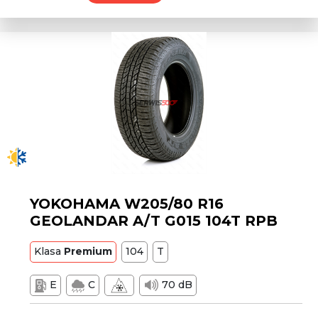
YOKOHAMA W205/80 R16
GEOLANDAR A/T G015 104T RPB
Klasa
Premium
104
T
E
C
70 dB