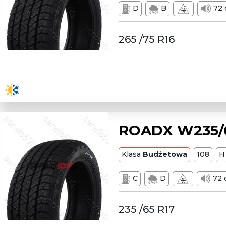
D
B
72 
265 /75 R16
ROADX W235/6
Klasa
Budżetowa
108
H
C
D
72 
235 /65 R17