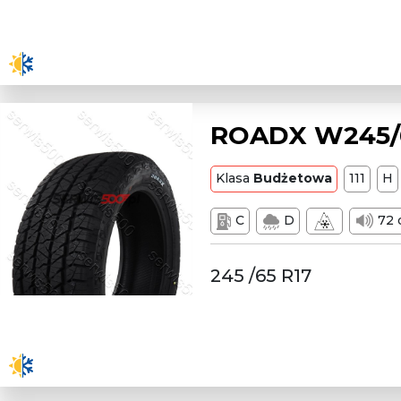
ROADX W245/6
Klasa
Budżetowa
111
H
C
D
72 
245 /65 R17