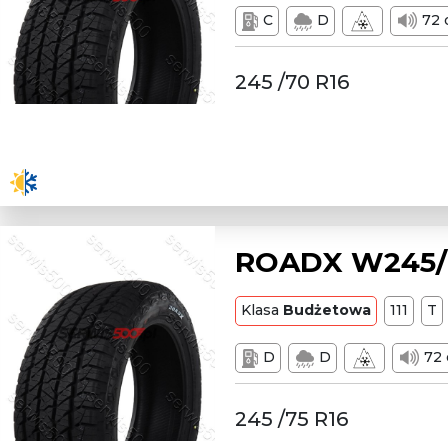
C
D
72 
245 /70 R16
ROADX W245/7
Klasa
Budżetowa
111
T
D
D
72 
245 /75 R16