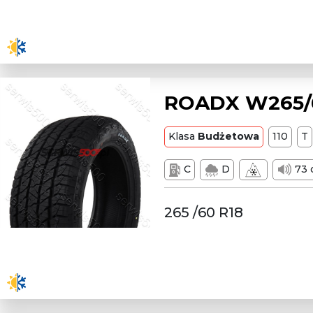
ROADX W265/6
Klasa
Budżetowa
110
T
C
D
73 
265 /60 R18