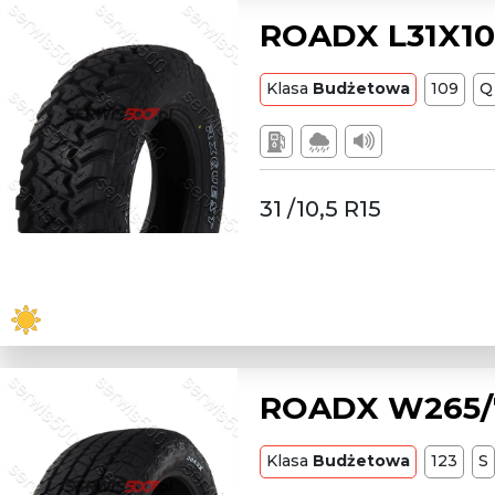
ROADX L31X10.
Klasa
Budżetowa
109
Q
31 /10,5 R15
ROADX W265/75
Klasa
Budżetowa
123
S