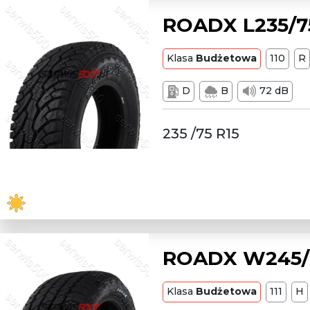
ROADX L235/75
Klasa
Budżetowa
110
R
D
B
72 dB
235 /75 R15
ROADX W245/70
Klasa
Budżetowa
111
H