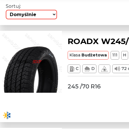
Sortuj:
ROADX W245/7
Klasa
Budżetowa
111
H
C
D
72 
245 /70 R16