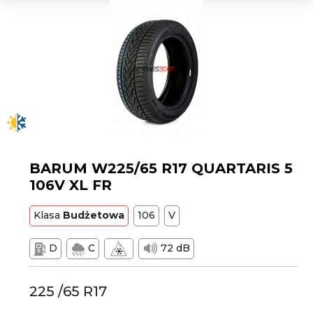
BARUM W225/65 R17 QUARTARIS 5
106V XL FR
Klasa
Budżetowa
106
V
D
C
72 dB
225 /65 R17