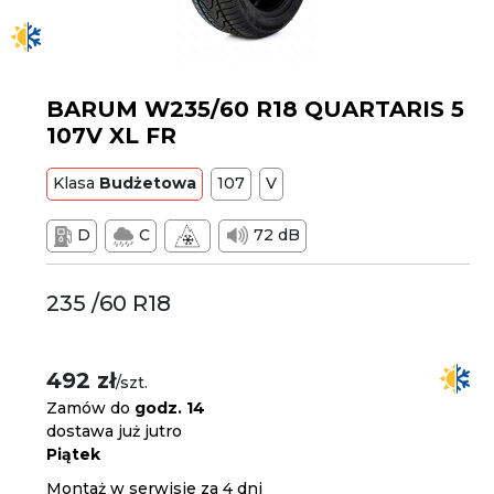
BARUM W235/60 R18 QUARTARIS 5
107V XL FR
Klasa
Budżetowa
107
V
D
C
72 dB
235 /60 R18
492 zł
/szt.
Zamów do
godz. 14
dostawa już jutro
Piątek
Montaż w serwisie za 4 dni