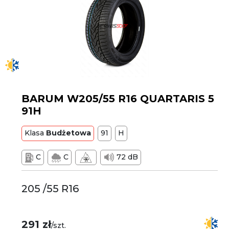
BARUM W205/55 R16 QUARTARIS 5
91H
Klasa
Budżetowa
91
H
C
C
72 dB
205 /55 R16
291 zł
/szt.