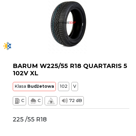
BARUM W225/55 R18 QUARTARIS 5
102V XL
Klasa
Budżetowa
102
V
C
C
72 dB
225 /55 R18