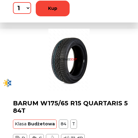
Kup
BARUM W175/65 R15 QUARTARIS 5
84T
Klasa
Budżetowa
84
T