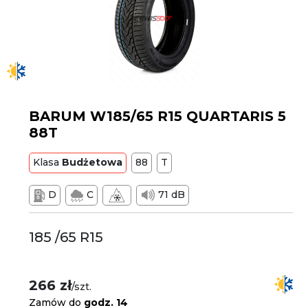
BARUM W185/65 R15 QUARTARIS 5
88T
Klasa
Budżetowa
88
T
D
C
71 dB
185 /65 R15
266 zł
/szt.
Zamów do
godz. 14