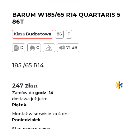
BARUM W185/65 R14 QUARTARIS 5
86T
Klasa
Budżetowa
86
T
D
C
71 dB
185 /65 R14
247 zł
/szt.
Zamów do
godz. 14
dostawa już jutro
Piątek
Montaż w serwisie za 4 dni
Poniedziałek
Stan magazynowy