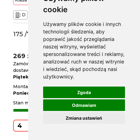
Klasa
Budżetowa
84
T
cookie
D
C
71 dB
Używamy plików cookie i innych
technologii śledzenia, aby
175 /70 R14
poprawić jakość przeglądania
naszej witryny, wyświetlać
spersonalizowane treści i reklamy,
269 zł
/szt.
analizować ruch w naszej witrynie
Zamów do
godz. 14
i wiedzieć, skąd pochodzą nasi
dostawa już jutro
użytkownicy.
Piątek
Montaż w serwisie za 4 dni
Zgoda
Poniedziałek
Stan magazynowy
Odmawiam
Zmiana ustawień
Kup