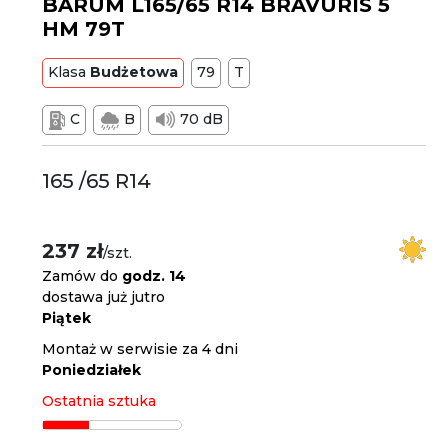
BARUM L165/65 R14 BRAVURIS 5
HM 79T
Klasa
Budżetowa
79
T
C
B
70 dB
165 /65 R14
237 zł
/szt.
Zamów do
godz. 14
dostawa już jutro
Piątek
Montaż w serwisie za 4 dni
Poniedziałek
Ostatnia sztuka