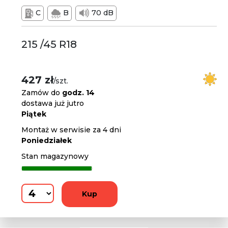
C
B
70 dB
215 /45 R18
427 zł
/szt.
Zamów do
godz. 14
dostawa już jutro
Piątek
Montaż w serwisie za 4 dni
Poniedziałek
Stan magazynowy
Kup