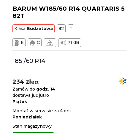
BARUM W185/60 R14 QUARTARIS 5
82T
Klasa
Budżetowa
82
T
E
C
71 dB
185 /60 R14
234 zł
/szt.
Zamów do
godz. 14
dostawa już jutro
Piątek
Montaż w serwisie za 4 dni
Poniedziałek
Stan magazynowy