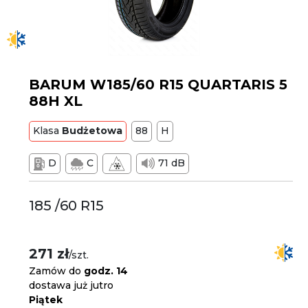
BARUM W185/60 R15 QUARTARIS 5
88H XL
Klasa
Budżetowa
88
H
D
C
71 dB
185 /60 R15
271 zł
/szt.
Zamów do
godz. 14
dostawa już jutro
Piątek