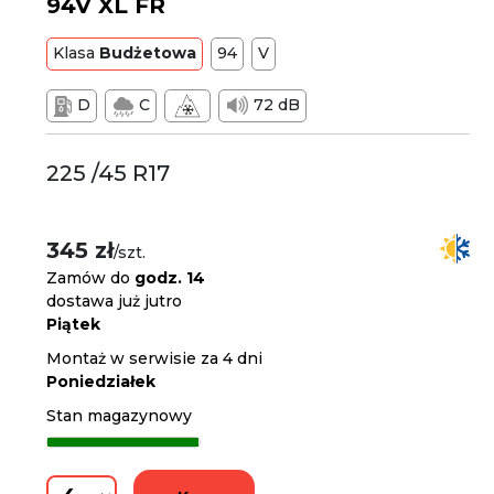
94V XL FR
Klasa
Budżetowa
94
V
D
C
72 dB
225 /45 R17
345 zł
/szt.
Zamów do
godz. 14
dostawa już jutro
Piątek
Montaż w serwisie za 4 dni
Poniedziałek
Stan magazynowy