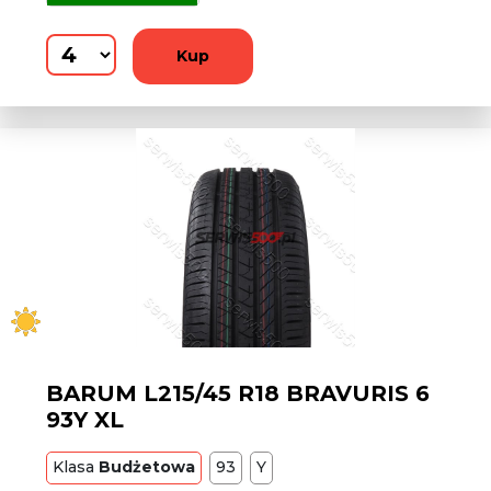
Kup
BARUM L215/45 R18 BRAVURIS 6
93Y XL
Klasa
Budżetowa
93
Y