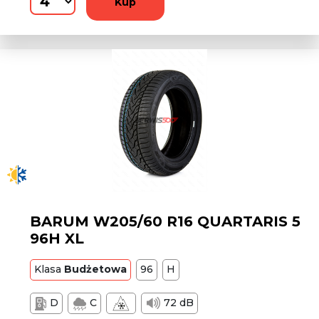
Kup
BARUM W205/60 R16 QUARTARIS 5
96H XL
Klasa
Budżetowa
96
H
D
C
72 dB