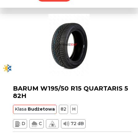
BARUM W195/50 R15 QUARTARIS 5
82H
Klasa
Budżetowa
82
H
D
C
72 dB