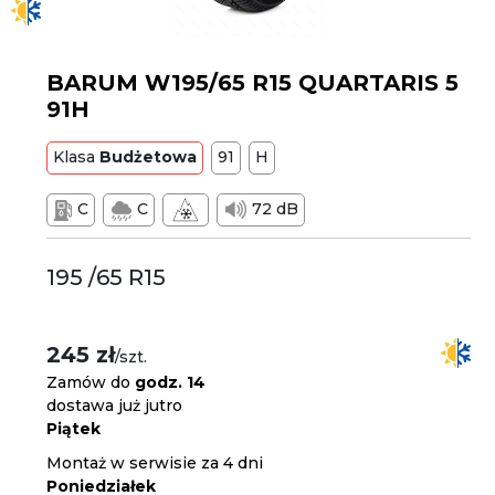
BARUM W195/65 R15 QUARTARIS 5
91H
Klasa
Budżetowa
91
H
C
C
72 dB
195 /65 R15
245 zł
/szt.
Zamów do
godz. 14
dostawa już jutro
Piątek
Montaż w serwisie za 4 dni
Poniedziałek