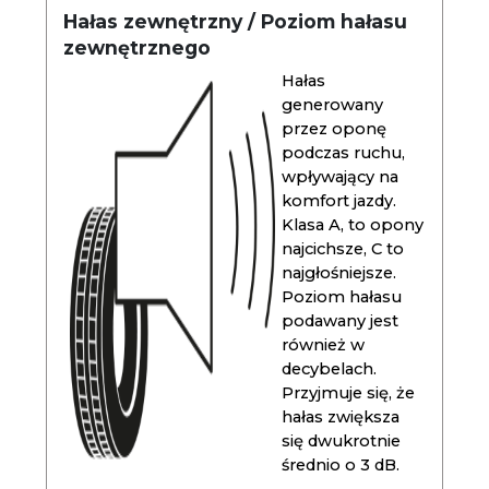
Hałas zewnętrzny / Poziom hałasu
zewnętrznego
Hałas
generowany
przez oponę
podczas ruchu,
wpływający na
komfort jazdy.
Klasa A, to opony
najcichsze, C to
najgłośniejsze.
Poziom hałasu
podawany jest
również w
decybelach.
Przyjmuje się, że
hałas zwiększa
się dwukrotnie
średnio o 3 dB.