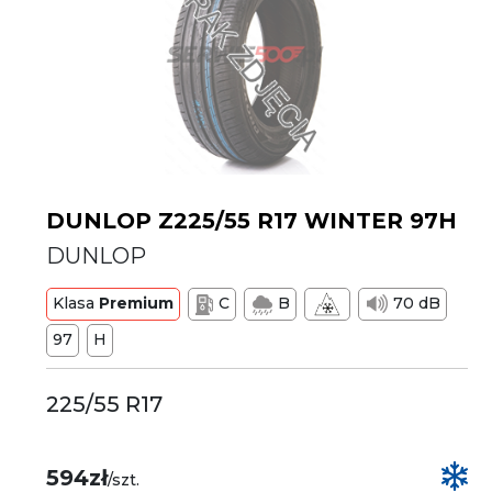
DUNLOP Z225/55 R17 WINTER 97H
DUNLOP
Klasa
Premium
C
B
70 dB
97
H
225/55 R17
594zł
/szt.