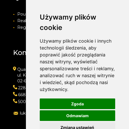
-
Pouczenie o prawie do odstapienia od umowy
Używamy plików
-
Realizacja zamówienia i formy płatności
cookie
-
Regulamin i Polityka prywatności
Używamy plików cookie i innych
technologii śledzenia, aby
Kontakt
poprawić jakość przeglądania
naszej witryny, wyświetlać
spersonalizowane treści i reklamy,
Quatro
ul. Kłobucka 11
analizować ruch w naszej witrynie
02-699 Warszawa
i wiedzieć, skąd pochodzą nasi
228473013
użytkownicy.
668118666
500202421
Zgoda
lukasz@quatro.warszawa.pl
Odmawiam
Zmiana ustawień