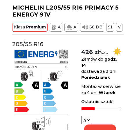
MICHELIN L205/55 R16 PRIMACY 5
ENERGY 91V
Klasa
Premium
A
A
68 DB
91
V
205/55 R16
426 zł
/szt.
Zamów do
godz.
14
dostawa za 3 dni
Poniedziałek
Montaż w serwisie
za 4 dni
Wtorek
Ostatnie sztuki