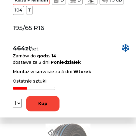
Klasa
Premium
D
B
73 dB
104
T
195/65 R16
464zł
/szt.
Zamów do
godz. 14
dostawa za 3 dni
Poniedziałek
Montaż w serwisie za 4 dni
Wtorek
Ostatnie sztuki
Kup