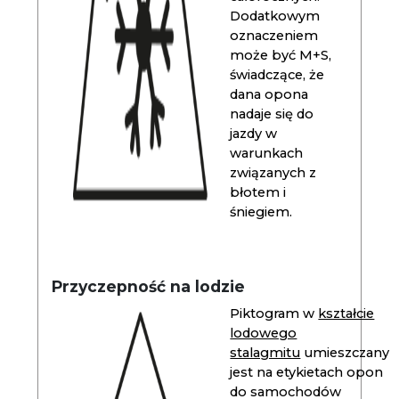
Dodatkowym
oznaczeniem
może być M+S,
świadczące, że
dana opona
nadaje się do
jazdy w
warunkach
związanych z
błotem i
śniegiem.
Przyczepność na lodzie
Piktogram w
kształcie
lodowego
stalagmitu
umieszczany
jest na etykietach opon
do samochodów