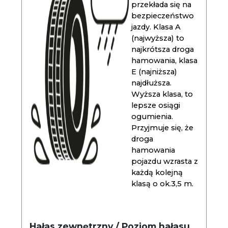
przekłada się na
bezpieczeństwo
jazdy. Klasa A
(najwyższa) to
najkrótsza droga
hamowania, klasa
E (najniższa)
najdłuższa.
Wyższa klasa, to
lepsze osiągi
ogumienia.
Przyjmuje się, że
droga
hamowania
pojazdu wzrasta z
każdą kolejną
klasą o ok.3,5 m.
Hałas zewnętrzny / Poziom hałasu