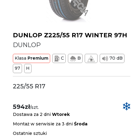
DUNLOP Z225/55 R17 WINTER 97H
DUNLOP
Klasa
Premium
C
B
70 dB
97
H
225/55 R17
594zł
/szt.
Dostawa za 2 dni
Wtorek
Montaż w serwisie za 3 dni
Środa
Ostatnie sztuki