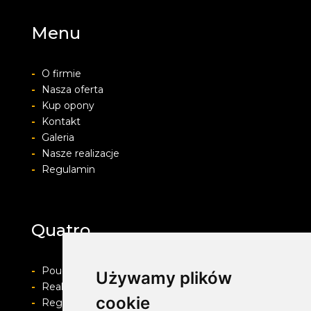
Menu
-
O firmie
-
Nasza oferta
-
Kup opony
-
Kontakt
-
Galeria
-
Nasze realizacje
-
Regulamin
Quatro
-
Pouczenie o prawie do odstapienia od umowy
Używamy plików
-
Realizacja zamówienia i formy płatności
cookie
-
Regulamin i Polityka prywatności