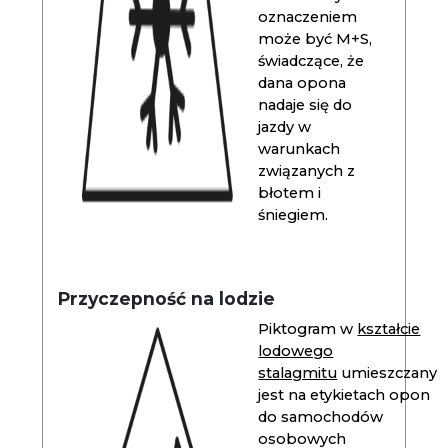
oznaczeniem
może być M+S,
świadczące, że
dana opona
nadaje się do
jazdy w
warunkach
związanych z
błotem i
śniegiem.
Przyczepność na lodzie
Piktogram w
kształcie
lodowego
stalagmitu
umieszczany
jest na etykietach opon
do samochodów
osobowych