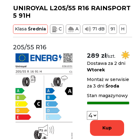
UNIROYAL L205/55 R16 RAINSPORT
5 91H
Klasa
Średnia
C
A
71 dB
91
H
205/55 R16
289 zł
/szt.
Dostawa za 2 dni
Wtorek
Montaż w serwisie
za 3 dni
Środa
Stan magazynowy
Kup