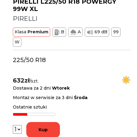
PIRELLI L225/50 R18 POWERGY
99W XL
PIRELLI
Klasa
Premium
B
A
69 dB
99
W
225/50 R18
632zł
/szt.
Dostawa za 2 dni
Wtorek
Montaż w serwisie za 3 dni
Środa
Ostatnie sztuki
Kup