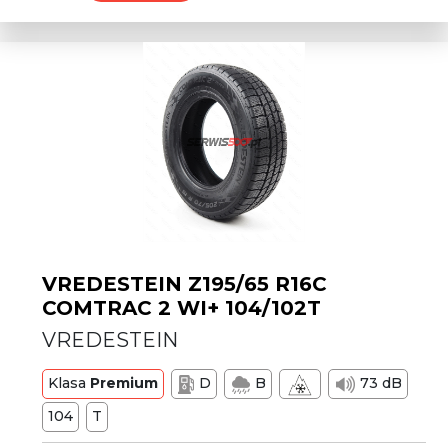
VREDESTEIN Z195/65 R16C
COMTRAC 2 WI+ 104/102T
VREDESTEIN
Klasa
Premium
D
B
73 dB
104
T