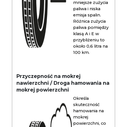
mniejsze zużycia
paliwa i niska
emisja spalin.
Różnica zużycia
paliwa pomiędzy
klasą A i E w
przybliżeniu to
około 0,6 litra na
100 km.
Przyczepność na mokrej
nawierzchni / Droga hamowania na
mokrej powierzchni
Określa
skuteczność
hamowania na
mokrej
powierzchni, co