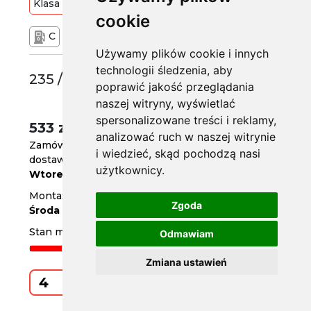
Klasa
Średnia
103
V
cookie
C
C
72 dB
Używamy plików cookie i innych
technologii śledzenia, aby
235 /55 R17
poprawić jakość przeglądania
naszej witryny, wyświetlać
spersonalizowane treści i reklamy,
533 zł
/szt.
analizować ruch w naszej witrynie
Zamów do
godz. 14
i wiedzieć, skąd pochodzą nasi
dostawa za 2 dni
użytkownicy.
Wtorek
Montaż w serwisie za 3 dni
Zgoda
Środa
Stan magazynowy
Odmawiam
Zmiana ustawień
Kup