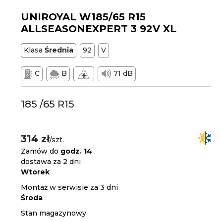
UNIROYAL W185/65 R15
ALLSEASONEXPERT 3 92V XL
Klasa
Średnia
92
V
C
B
71 dB
185 /65 R15
314 zł
/szt.
Zamów do
godz. 14
dostawa za 2 dni
Wtorek
Montaż w serwisie za 3 dni
Środa
Stan magazynowy