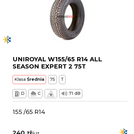
UNIROYAL W155/65 R14 ALL
SEASON EXPERT 2 75T
Klasa
Średnia
75
T
D
C
71 dB
155 /65 R14
240 zł
/szt.