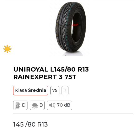
UNIROYAL L145/80 R13
RAINEXPERT 3 75T
Klasa
Średnia
75
T
D
B
70 dB
145 /80 R13