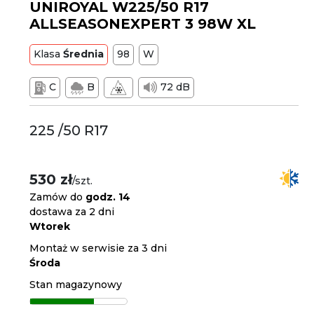
UNIROYAL W225/50 R17
ALLSEASONEXPERT 3 98W XL
Klasa
Średnia
98
W
C
B
72 dB
225 /50 R17
530 zł
/szt.
Zamów do
godz. 14
dostawa za 2 dni
Wtorek
Montaż w serwisie za 3 dni
Środa
Stan magazynowy