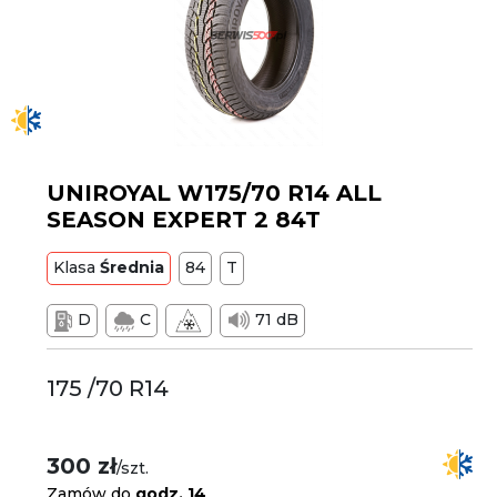
UNIROYAL W175/70 R14 ALL
SEASON EXPERT 2 84T
Klasa
Średnia
84
T
D
C
71 dB
175 /70 R14
300 zł
/szt.
Zamów do
godz. 14