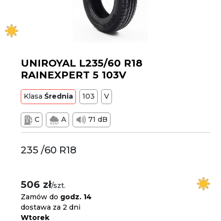
UNIROYAL L235/60 R18
RAINEXPERT 5 103V
Klasa
Średnia
103
V
C
A
71 dB
235 /60 R18
506 zł
/szt.
Zamów do
godz. 14
dostawa za 2 dni
Wtorek