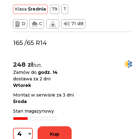
Klasa
Średnia
79
T
D
C
71 dB
165 /65 R14
248 zł
/szt.
Zamów do
godz. 14
dostawa za 2 dni
Wtorek
Montaż w serwisie za 3 dni
Środa
Stan magazynowy
Kup