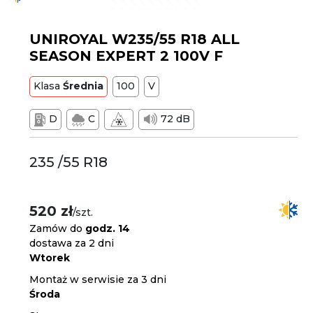
UNIROYAL W235/55 R18 ALL
SEASON EXPERT 2 100V F
Klasa
Średnia
100
V
D
C
72 dB
235 /55 R18
520 zł
/szt.
Zamów do
godz. 14
dostawa za 2 dni
Wtorek
Montaż w serwisie za 3 dni
Środa