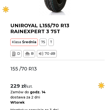
UNIROYAL L155/70 R13
RAINEXPERT 3 75T
Klasa
Średnia
75
T
D
B
70 dB
155 /70 R13
229 zł
/szt.
Zamów do
godz. 14
dostawa za 2 dni
Wtorek