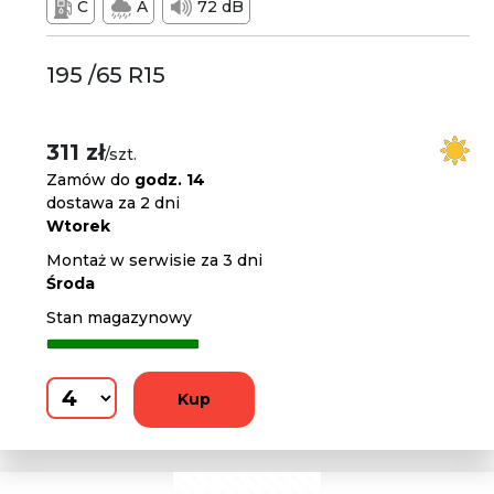
C
A
72 dB
195 /65 R15
311 zł
/szt.
Zamów do
godz. 14
dostawa za 2 dni
Wtorek
Montaż w serwisie za 3 dni
Środa
Stan magazynowy
Kup