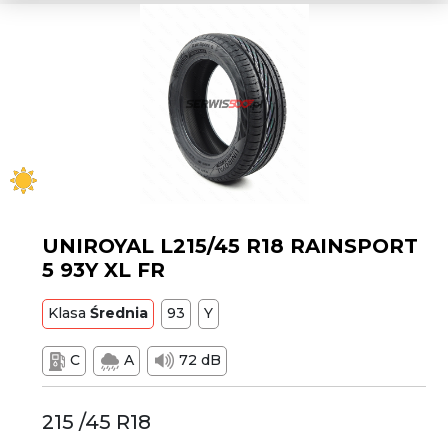
UNIROYAL L215/45 R18 RAINSPORT
5 93Y XL FR
Klasa
Średnia
93
Y
C
A
72 dB
215 /45 R18