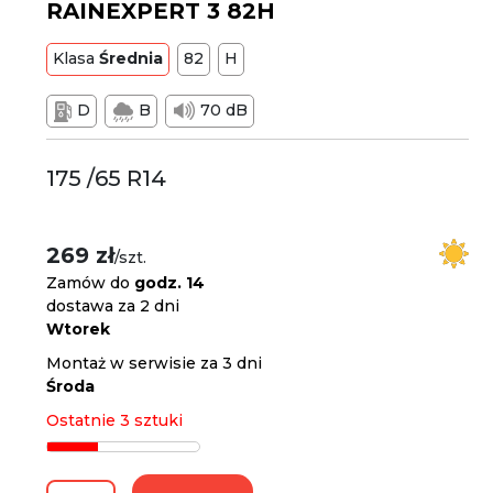
RAINEXPERT 3 82H
Klasa
Średnia
82
H
D
B
70 dB
175 /65 R14
269 zł
/szt.
Zamów do
godz. 14
dostawa za 2 dni
Wtorek
Montaż w serwisie za 3 dni
Środa
Ostatnie 3 sztuki