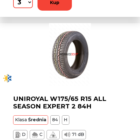
Kup
UNIROYAL W175/65 R15 ALL
SEASON EXPERT 2 84H
Klasa
Średnia
84
H
D
C
71 dB