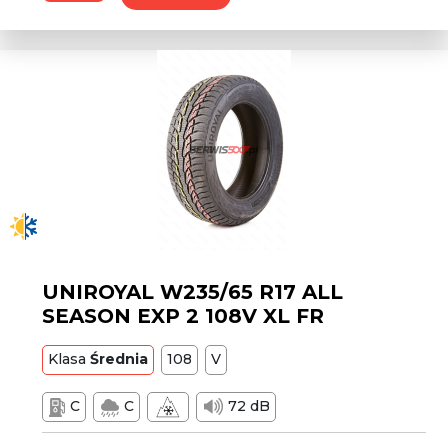
UNIROYAL W235/65 R17 ALL
SEASON EXP 2 108V XL FR
Klasa
Średnia
108
V
C
C
72 dB