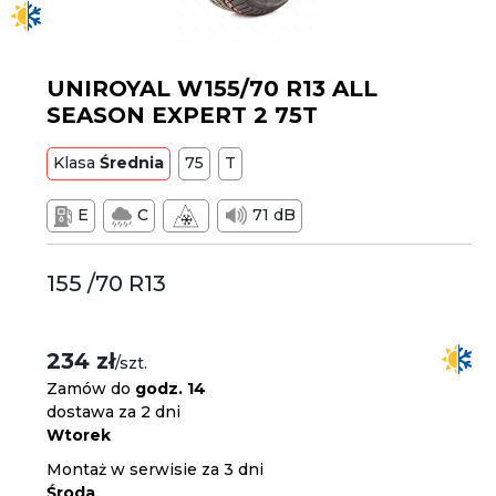
UNIROYAL W155/70 R13 ALL
SEASON EXPERT 2 75T
Klasa
Średnia
75
T
E
C
71 dB
155 /70 R13
234 zł
/szt.
Zamów do
godz. 14
dostawa za 2 dni
Wtorek
Montaż w serwisie za 3 dni
Środa