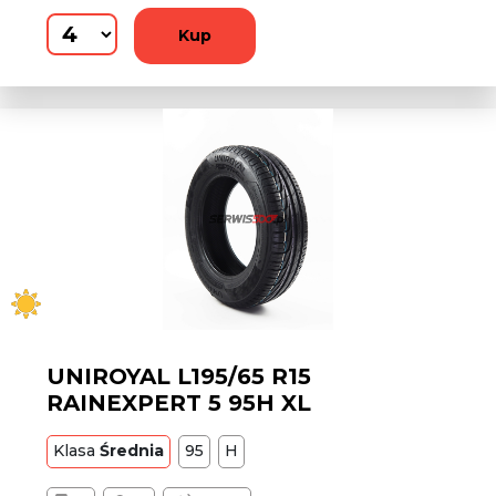
Kup
UNIROYAL L195/65 R15
RAINEXPERT 5 95H XL
Klasa
Średnia
95
H