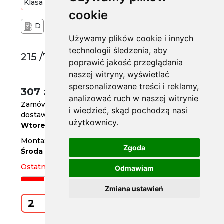
Klasa
Budżetowa
100
T
cookie
D
C
71 dB
Używamy plików cookie i innych
technologii śledzenia, aby
215 /70 R16
poprawić jakość przeglądania
naszej witryny, wyświetlać
spersonalizowane treści i reklamy,
307 zł
/szt.
analizować ruch w naszej witrynie
Zamów do
godz. 14
i wiedzieć, skąd pochodzą nasi
dostawa za 3 dni
użytkownicy.
Wtorek
Montaż w serwisie za 4 dni
Zgoda
Środa
Ostatnie 2 sztuki
Odmawiam
Zmiana ustawień
Kup