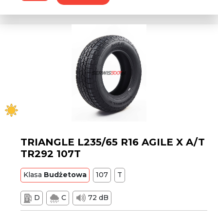
TRIANGLE L235/65 R16 AGILE X A/T
TR292 107T
Klasa
Budżetowa
107
T
D
C
72 dB