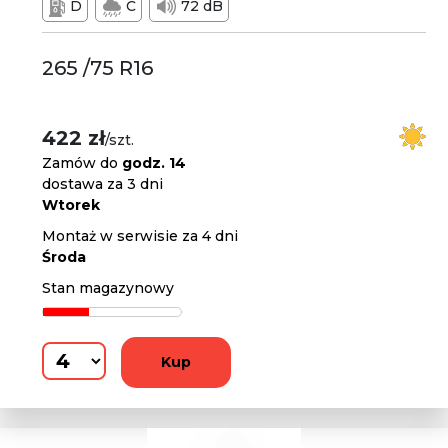
D
C
72 dB
265 /75 R16
422 zł
/szt.
Zamów do
godz. 14
dostawa za 3 dni
Wtorek
Montaż w serwisie za 4 dni
Środa
Stan magazynowy
Kup