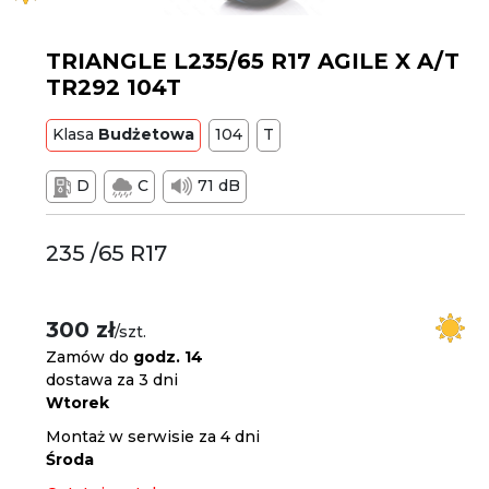
TRIANGLE L235/65 R17 AGILE X A/T
TR292 104T
Klasa
Budżetowa
104
T
D
C
71 dB
235 /65 R17
300 zł
/szt.
Zamów do
godz. 14
dostawa za 3 dni
Wtorek
Montaż w serwisie za 4 dni
Środa