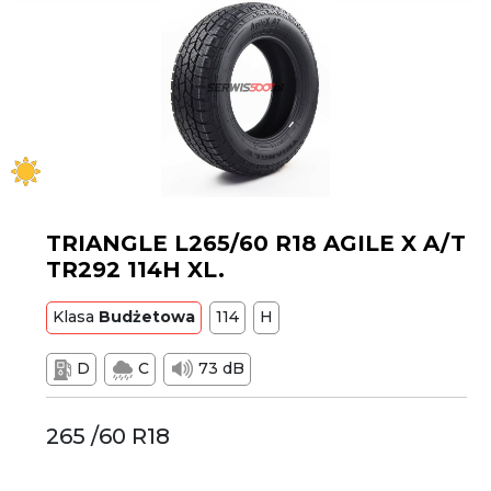
TRIANGLE L265/60 R18 AGILE X A/T
TR292 114H XL.
Klasa
Budżetowa
114
H
D
C
73 dB
265 /60 R18