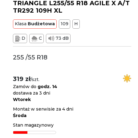
TRIANGLE L255/55 R18 AGILE X A/T
TR292 109H XL
Klasa
Budżetowa
109
H
D
C
73 dB
255 /55 R18
319 zł
/szt.
Zamów do
godz. 14
dostawa za 3 dni
Wtorek
Montaż w serwisie za 4 dni
Środa
Stan magazynowy