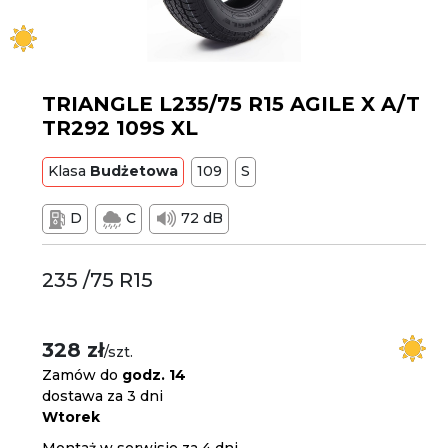
TRIANGLE L235/75 R15 AGILE X A/T
TR292 109S XL
Klasa
Budżetowa
109
S
D
C
72 dB
235 /75 R15
328 zł
/szt.
Zamów do
godz. 14
dostawa za 3 dni
Wtorek