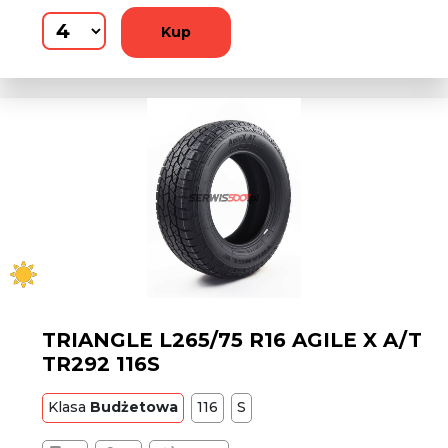
Kup
TRIANGLE L265/75 R16 AGILE X A/T
TR292 116S
Klasa
Budżetowa
116
S