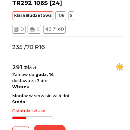
TR292 106S [24]
Klasa
Budżetowa
106
S
D
C
71 dB
235 /70 R16
291 zł
/szt.
Zamów do
godz. 14
dostawa za 3 dni
Wtorek
Montaż w serwisie za 4 dni
Środa
Ostatnia sztuka