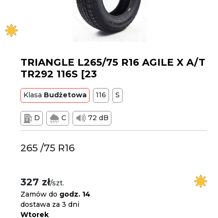
TRIANGLE L265/75 R16 AGILE X A/T
TR292 116S [23
Klasa
Budżetowa
116
S
D
C
72 dB
265 /75 R16
327 zł
/szt.
Zamów do
godz. 14
dostawa za 3 dni
Wtorek