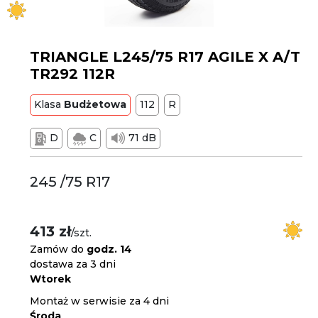
TRIANGLE L245/75 R17 AGILE X A/T
TR292 112R
Klasa
Budżetowa
112
R
D
C
71 dB
245 /75 R17
413 zł
/szt.
Zamów do
godz. 14
dostawa za 3 dni
Wtorek
Montaż w serwisie za 4 dni
Środa