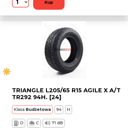
Kup
TRIANGLE L205/65 R15 AGILE X A/T
TR292 94H. [24]
Klasa
Budżetowa
94
H
D
C
71 dB