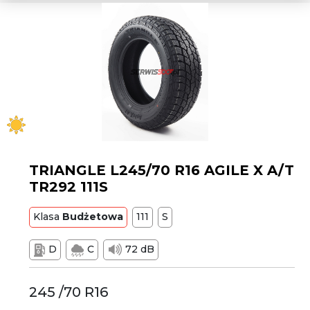
TRIANGLE L245/70 R16 AGILE X A/T
TR292 111S
Klasa
Budżetowa
111
S
D
C
72 dB
245 /70 R16