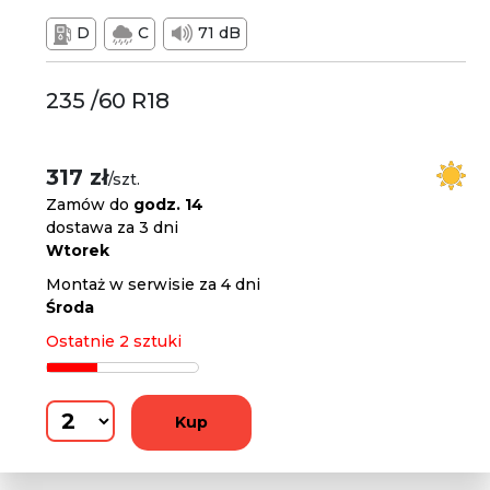
D
C
71 dB
235 /60 R18
317 zł
/szt.
Zamów do
godz. 14
dostawa za 3 dni
Wtorek
Montaż w serwisie za 4 dni
Środa
Ostatnie 2 sztuki
Kup