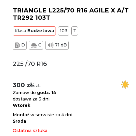
TRIANGLE L225/70 R16 AGILE X A/T
TR292 103T
Klasa
Budżetowa
103
T
D
C
71 dB
225 /70 R16
300 zł
/szt.
Zamów do
godz. 14
dostawa za 3 dni
Wtorek
Montaż w serwisie za 4 dni
Środa
Ostatnia sztuka