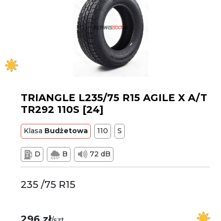
TRIANGLE L235/75 R15 AGILE X A/T
TR292 110S [24]
Klasa
Budżetowa
110
S
D
B
72 dB
235 /75 R15
296 zł
/szt.