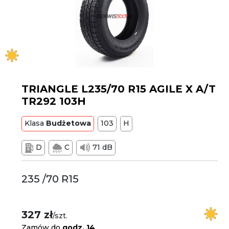
TRIANGLE L235/70 R15 AGILE X A/T
TR292 103H
Klasa
Budżetowa
103
H
D
C
71 dB
235 /70 R15
327 zł
/szt.
Zamów do
godz. 14