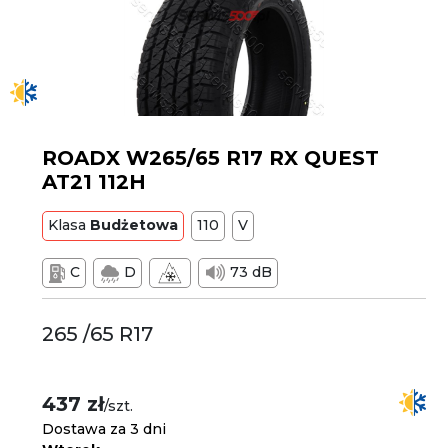
ROADX W265/65 R17 RX QUEST
AT21 112H
Klasa
Budżetowa
110
V
C
D
73 dB
265 /65 R17
437 zł
/szt.
Dostawa za 3 dni