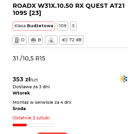
ROADX W31X.10.50 RX QUEST AT21
109S [23]
Klasa
Budżetowa
109
S
D
B
72 dB
31 /10,5 R15
353 zł
/szt.
Dostawa za 3 dni
Wtorek
Montaż w serwisie za 4 dni
Środa
Ostatnie 2 sztuki