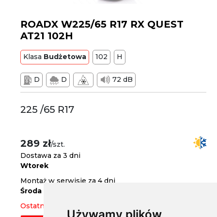
ROADX W225/65 R17 RX QUEST
AT21 102H
Klasa
Budżetowa
102
H
D
D
72 dB
225 /65 R17
289 zł
/szt.
Dostawa za 3 dni
Wtorek
Montaż w serwisie za 4 dni
Środa
Ostatnia sztuka
Używamy plików