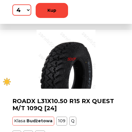
Kup
ROADX L31X10.50 R15 RX QUEST
M/T 109Q [24]
Klasa
Budżetowa
109
Q