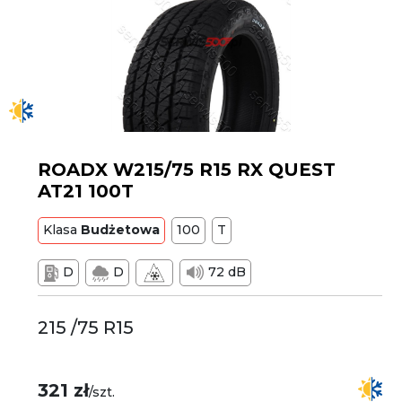
ROADX W215/75 R15 RX QUEST
AT21 100T
Klasa
Budżetowa
100
T
D
D
72 dB
215 /75 R15
321 zł
/szt.