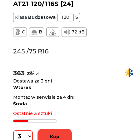
AT21 120/116S [24]
Klasa
Budżetowa
120
S
C
B
72 dB
245 /75 R16
363 zł
/szt.
Dostawa za 3 dni
Wtorek
Montaż w serwisie za 4 dni
Środa
Ostatnie 3 sztuki
Kup