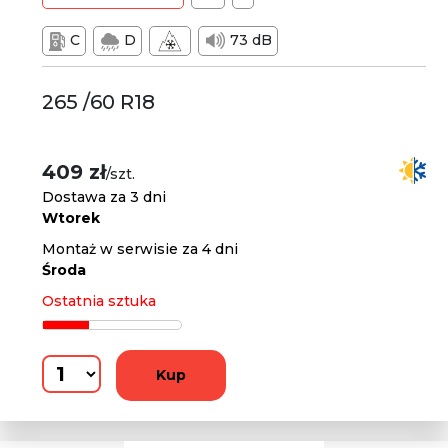
C
D
73 dB
265 /60 R18
409 zł
/szt.
Dostawa za 3 dni
Wtorek
Montaż w serwisie za 4 dni
Środa
Ostatnia sztuka
Kup