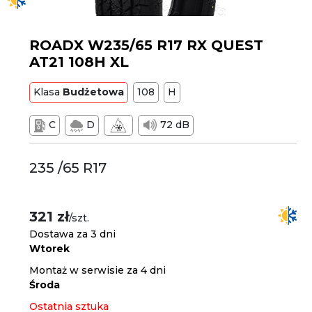
ROADX W235/65 R17 RX QUEST
AT21 108H XL
Klasa
Budżetowa
108
H
C
D
72 dB
235 /65 R17
321 zł
/szt.
Dostawa za 3 dni
Wtorek
Montaż w serwisie za 4 dni
Środa
Ostatnia sztuka