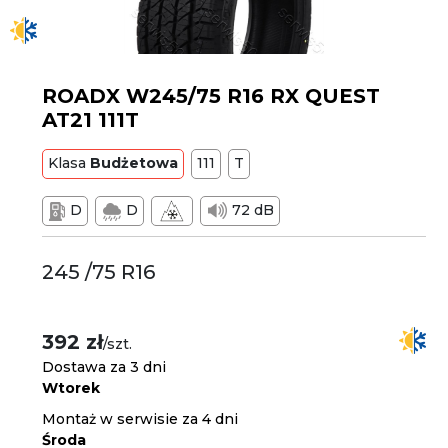
ROADX W245/75 R16 RX QUEST
AT21 111T
Klasa
Budżetowa
111
T
D
D
72 dB
245 /75 R16
392 zł
/szt.
Dostawa za 3 dni
Wtorek
Montaż w serwisie za 4 dni
Środa