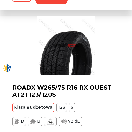
ROADX W265/75 R16 RX QUEST
AT21 123/120S
Klasa
Budżetowa
123
S
D
B
72 dB