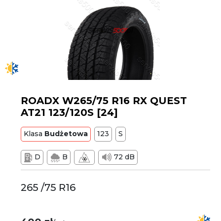
ROADX W265/75 R16 RX QUEST
AT21 123/120S [24]
Klasa
Budżetowa
123
S
D
B
72 dB
265 /75 R16