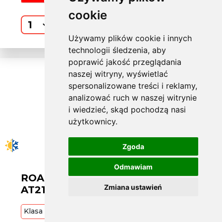
cookie
Kup
Używamy plików cookie i innych
technologii śledzenia, aby
poprawić jakość przeglądania
naszej witryny, wyświetlać
spersonalizowane treści i reklamy,
analizować ruch w naszej witrynie
i wiedzieć, skąd pochodzą nasi
użytkownicy.
Zgoda
Odmawiam
ROADX W215/75 R15 RX QUEST
Zmiana ustawień
AT21 100T [26]
Klasa
Budżetowa
100
T