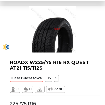
ROADX W225/75 R16 RX QUEST
AT21 115/112S
Klasa
Budżetowa
115
S
C
B
72 dB
225 /75 R16