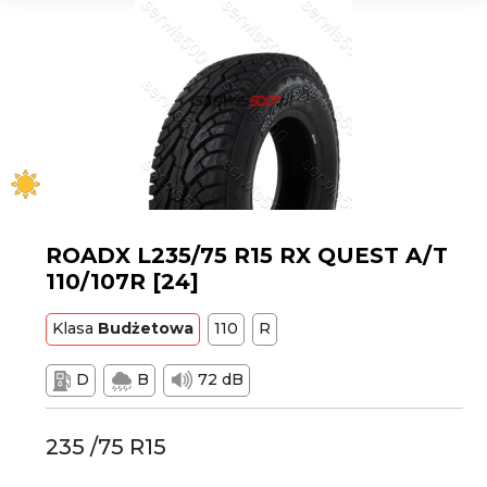
ROADX L235/75 R15 RX QUEST A/T
110/107R [24]
Klasa
Budżetowa
110
R
D
B
72 dB
235 /75 R15