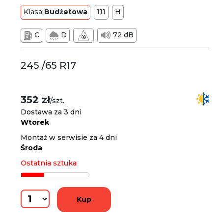
Klasa
Budżetowa
111
H
C
D
72 dB
245 /65 R17
352 zł
/szt.
Dostawa za 3 dni
Wtorek
Montaż w serwisie za 4 dni
Środa
Ostatnia sztuka
Kup