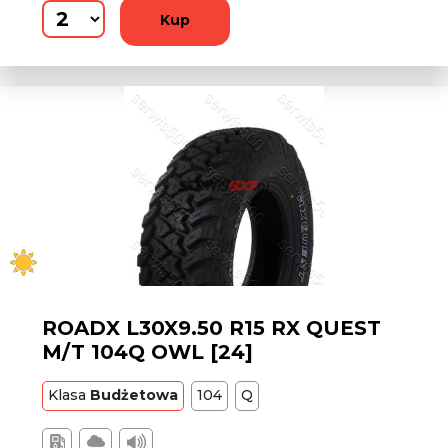
Kup
ROADX L30X9.50 R15 RX QUEST
M/T 104Q OWL [24]
Klasa
Budżetowa
104
Q