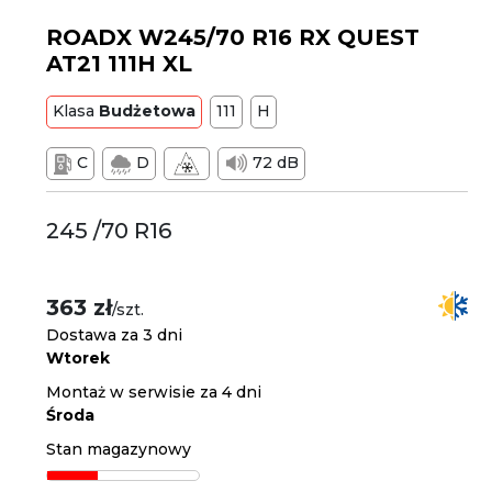
ROADX W245/70 R16 RX QUEST
AT21 111H XL
Klasa
Budżetowa
111
H
C
D
72 dB
245 /70 R16
363 zł
/szt.
Dostawa za 3 dni
Wtorek
Montaż w serwisie za 4 dni
Środa
Stan magazynowy