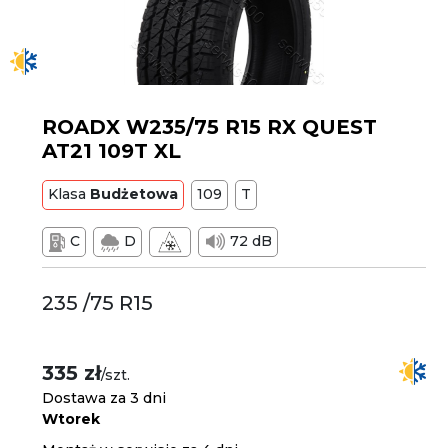
ROADX W235/75 R15 RX QUEST
AT21 109T XL
Klasa
Budżetowa
109
T
C
D
72 dB
235 /75 R15
335 zł
/szt.
Dostawa za 3 dni
Wtorek