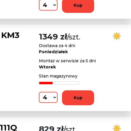
Kup
 KM3
1349 zł
/szt.
Dostawa za 4 dni
Poniedziałek
Montaż w serwisie za 5 dni
Wtorek
Stan magazynowy
Kup
111Q
829 zł
/szt.