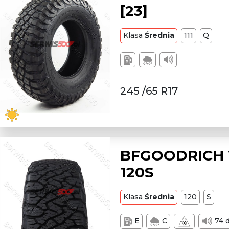
[23]
Klasa
Średnia
111
Q
245 /65 R17
BFGOODRICH W
120S
Klasa
Średnia
120
S
E
C
74 