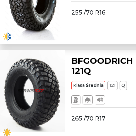
255 /70 R16
BFGOODRICH L
121Q
Klasa
Średnia
121
Q
265 /70 R17