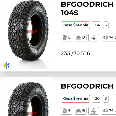
BFGOODRICH W
104S
Klasa
Średnia
104
S
E
B
74 
235 /70 R16
BFGOODRICH W
Klasa
Średnia
120
S
E
B
74 