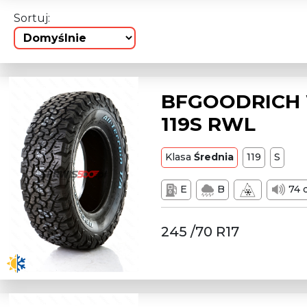
Sortuj:
BFGOODRICH W
119S RWL
Klasa
Średnia
119
S
E
B
74 
245 /70 R17