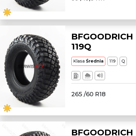
BFGOODRICH L
119Q
Klasa
Średnia
119
Q
265 /60 R18
BFGOODRICH L