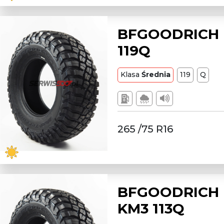
BFGOODRICH L
119Q
Klasa
Średnia
119
Q
265 /75 R16
BFGOODRICH L
KM3 113Q