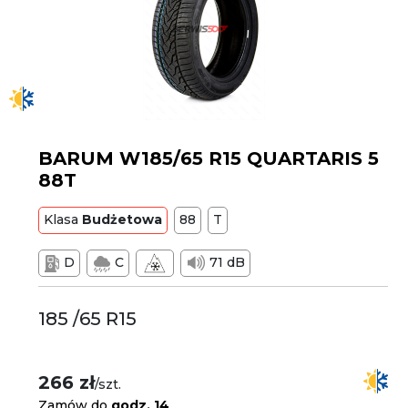
BARUM W185/65 R15 QUARTARIS 5
88T
Klasa
Budżetowa
88
T
D
C
71 dB
185 /65 R15
266 zł
/szt.
Zamów do
godz. 14