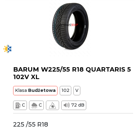
BARUM W225/55 R18 QUARTARIS 5
102V XL
Klasa
Budżetowa
102
V
C
C
72 dB
225 /55 R18