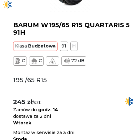
BARUM W195/65 R15 QUARTARIS 5
91H
Klasa
Budżetowa
91
H
C
C
72 dB
195 /65 R15
245 zł
/szt.
Zamów do
godz. 14
dostawa za 2 dni
Wtorek
Montaż w serwisie za 3 dni
Środa