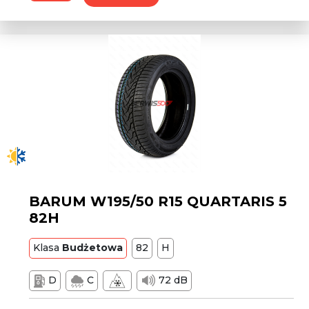
BARUM W195/50 R15 QUARTARIS 5
82H
Klasa
Budżetowa
82
H
D
C
72 dB