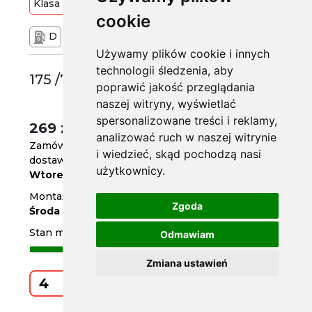
Klasa
Budżetowa
84
T
cookie
D
C
71 dB
Używamy plików cookie i innych
technologii śledzenia, aby
175 /70 R14
poprawić jakość przeglądania
naszej witryny, wyświetlać
spersonalizowane treści i reklamy,
269 zł
/szt.
analizować ruch w naszej witrynie
Zamów do
godz. 14
i wiedzieć, skąd pochodzą nasi
dostawa za 2 dni
użytkownicy.
Wtorek
Montaż w serwisie za 3 dni
Zgoda
Środa
Stan magazynowy
Odmawiam
Zmiana ustawień
Kup