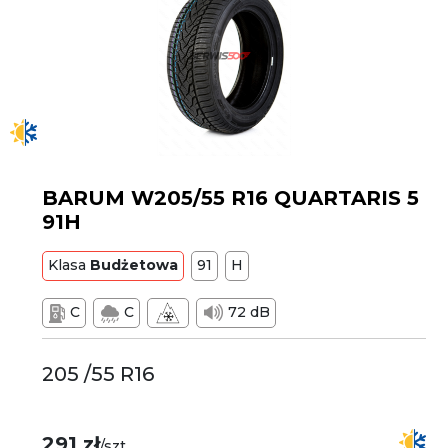
BARUM W205/55 R16 QUARTARIS 5
91H
Klasa
Budżetowa
91
H
C
C
72 dB
205 /55 R16
291 zł
/szt.