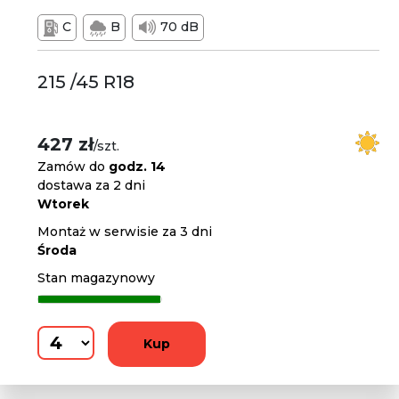
C
B
70 dB
215 /45 R18
427 zł
/szt.
Zamów do
godz. 14
dostawa za 2 dni
Wtorek
Montaż w serwisie za 3 dni
Środa
Stan magazynowy
Kup