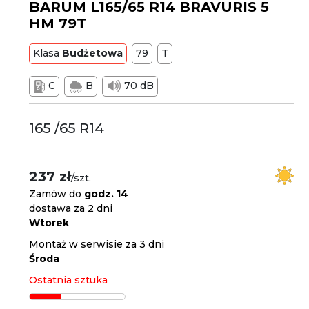
BARUM L165/65 R14 BRAVURIS 5
HM 79T
Klasa
Budżetowa
79
T
C
B
70 dB
165 /65 R14
237 zł
/szt.
Zamów do
godz. 14
dostawa za 2 dni
Wtorek
Montaż w serwisie za 3 dni
Środa
Ostatnia sztuka