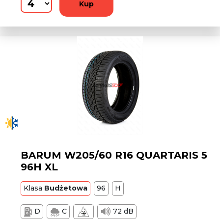
Kup
BARUM W205/60 R16 QUARTARIS 5
96H XL
Klasa
Budżetowa
96
H
D
C
72 dB