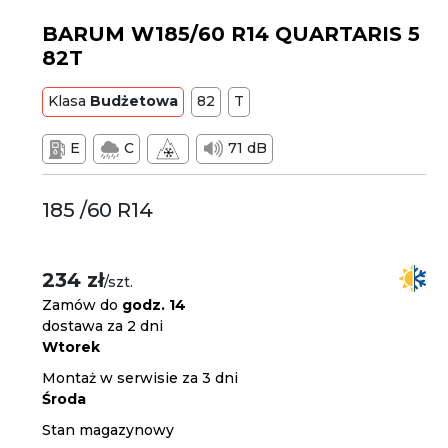
BARUM W185/60 R14 QUARTARIS 5
82T
Klasa
Budżetowa
82
T
E
C
71 dB
185 /60 R14
234 zł
/szt.
Zamów do
godz. 14
dostawa za 2 dni
Wtorek
Montaż w serwisie za 3 dni
Środa
Stan magazynowy