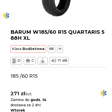
BARUM W185/60 R15 QUARTARIS 5
88H XL
Klasa
Budżetowa
88
H
D
C
71 dB
185 /60 R15
271 zł
/szt.
Zamów do
godz. 14
dostawa za 2 dni
Wtorek