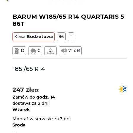
BARUM W185/65 R14 QUARTARIS 5
86T
Klasa
Budżetowa
86
T
D
C
71 dB
185 /65 R14
247 zł
/szt.
Zamów do
godz. 14
dostawa za 2 dni
Wtorek
Montaż w serwisie za 3 dni
Środa