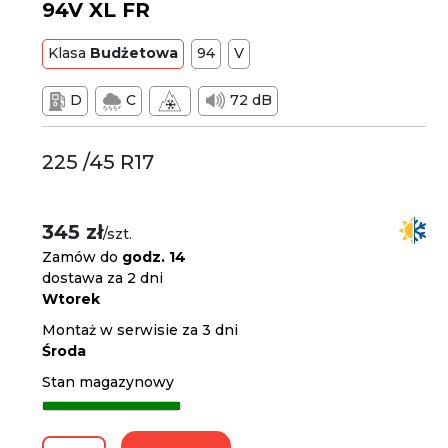
94V XL FR
Klasa
Budżetowa
94
V
D
C
72 dB
225 /45 R17
345 zł
/szt.
Zamów do
godz. 14
dostawa za 2 dni
Wtorek
Montaż w serwisie za 3 dni
Środa
Stan magazynowy