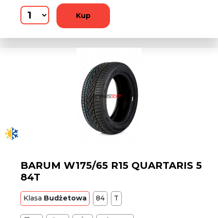
Kup
BARUM W175/65 R15 QUARTARIS 5
84T
Klasa
Budżetowa
84
T