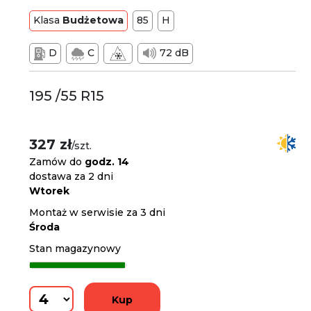
Klasa
Budżetowa
85
H
D
C
72 dB
195 /55 R15
327 zł
/szt.
Zamów do
godz. 14
dostawa za 2 dni
Wtorek
Montaż w serwisie za 3 dni
Środa
Stan magazynowy
Kup