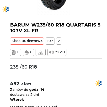
BARUM W235/60 R18 QUARTARIS 5
107V XL FR
Klasa
Budżetowa
107
V
D
C
72 dB
235 /60 R18
492 zł
/szt.
Zamów do
godz. 14
dostawa za 2 dni
Wtorek