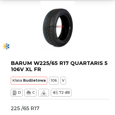
BARUM W225/65 R17 QUARTARIS 5
106V XL FR
Klasa
Budżetowa
106
V
D
C
72 dB
225 /65 R17